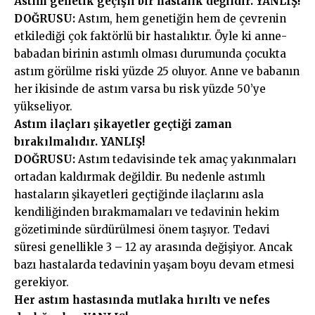
Astım genetik geçişli bir hastalık değildir. YANLIŞ!
DOĞRUSU:
Astım, hem genetiğin hem de çevrenin
etkilediği çok faktörlü bir hastalıktır. Öyle ki anne-
babadan birinin astımlı olması durumunda çocukta
astım görülme riski yüzde 25 oluyor. Anne ve babanın
her ikisinde de astım varsa bu risk yüzde 50’ye
yükseliyor.
Astım ilaçları şikayetler geçtiği zaman
bırakılmalıdır. YANLIŞ!
DOĞRUSU:
Astım tedavisinde tek amaç yakınmaları
ortadan kaldırmak değildir. Bu nedenle astımlı
hastaların şikayetleri geçtiğinde ilaçlarını asla
kendiliğinden bırakmamaları ve tedavinin hekim
gözetiminde sürdürülmesi önem taşıyor. Tedavi
süresi genellikle 3 – 12 ay arasında değişiyor. Ancak
bazı hastalarda tedavinin yaşam boyu devam etmesi
gerekiyor.
Her astım hastasında mutlaka hırıltı ve nefes