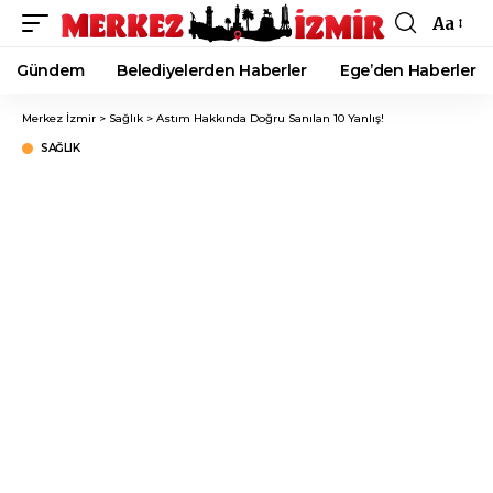
Aa
Font
Resizer
Gündem
Belediyelerden Haberler
Ege’den Haberler
Merkez İzmir
>
Sağlık
>
Astım Hakkında Doğru Sanılan 10 Yanlış!
SAĞLIK