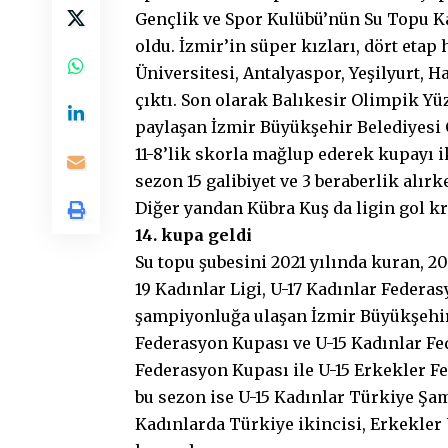
Gençlik ve Spor Kulübü’nün Su Topu K
oldu. İzmir’in süper kızları, dört etap
Üniversitesi, Antalyaspor, Yeşilyurt, 
çıktı. Son olarak Balıkesir Olimpik Y
paylaşan İzmir Büyükşehir Belediyesi 
11-8’lik skorla mağlup ederek kupayı ik
sezon 15 galibiyet ve 3 beraberlik alırk
Diğer yandan Kübra Kuş da ligin gol kr
14. kupa geldi
Su topu şubesini 2021 yılında kuran, 
19 Kadınlar Ligi, U-17 Kadınlar Feder
şampiyonluğa ulaşan İzmir Büyükşehir 
Federasyon Kupası ve U-15 Kadınlar Fe
Federasyon Kupası ile U-15 Erkekler F
bu sezon ise U-15 Kadınlar Türkiye Şam
Kadınlarda Türkiye ikincisi, Erkekler