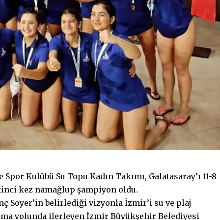
e Spor Kulübü Su Topu Kadın Takımı, Galatasaray’ı 11-8
 ikinci kez namağlup şampiyon oldu.
 Soyer’in belirlediği vizyonla İzmir’i su ve plaj
pma yolunda ilerleyen İzmir Büyükşehir Belediyesi