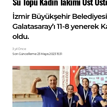
Su Topu Kadın Takımı Üst Üst
İzmir Büyükşehir Belediyes
Galatasaray’ı 11-8 yenerek K
oldu.
3 yıl Önce
Son Güncelleme 23 Mayıs 2023 15:31