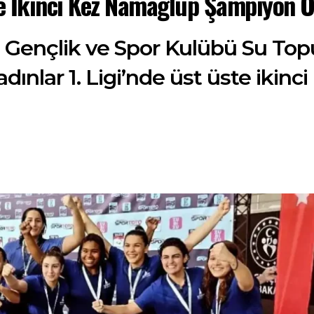
e İkinci Kez Namağlup Şampiyon O
i Gençlik ve Spor Kulübü Su Top
adınlar 1. Ligi’nde üst üste iki