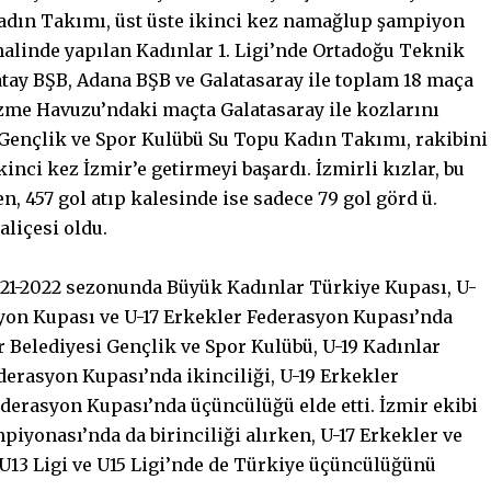
adın Takımı, üst üste ikinci kez namağlup şampiyon
 halinde yapılan Kadınlar 1. Ligi’nde Ortadoğu Teknik
Hatay BŞB, Adana BŞB ve Galatasaray ile toplam 18 maça
üzme Havuzu’ndaki maçta Galatasaray ile kozlarını
Gençlik ve Spor Kulübü Su Topu Kadın Takımı, rakibini
inci kez İzmir’e getirmeyi başardı. İzmirli kızlar, bu
en, 457 gol atıp kalesinde ise sadece 79 gol görd ü.
aliçesi oldu.
2021-2022 sezonunda Büyük Kadınlar Türkiye Kupası, U-
asyon Kupası ve U-17 Erkekler Federasyon Kupası’nda
Belediyesi Gençlik ve Spor Kulübü, U-19 Kadınlar
derasyon Kupası’nda ikinciliği, U-19 Erkekler
ederasyon Kupası’nda üçüncülüğü elde etti. İzmir ekibi
piyonası’nda da birinciliği alırken, U-17 Erkekler ve
 U13 Ligi ve U15 Ligi’nde de Türkiye üçüncülüğünü