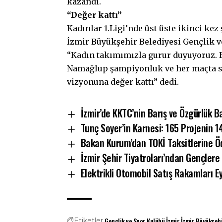
kazandı.
“Değer kattı”
Kadınlar 1.Ligi’nde üst üste ikinci k
İzmir Büyükşehir Belediyesi Gençlik v
“Kadın takımımızla gurur duyuyoruz. 
Namağlup şampiyonluk ve her maçta ser
vizyonuna değer kattı” dedi.
İzmir’de KKTC’nin Barış ve Özgürlük B
Tunç Soyer’in Karnesi: 165 Projenin 
Bakan Kurum’dan TOKİ Taksitlerine Öd
İzmir Şehir Tiyatroları’ndan Gençlere 
Elektrikli Otomobil Satış Rakamları Ey
Gençlik ve Spor Kulübü
İzmir
İzmir Büyükşehi
Etiketler