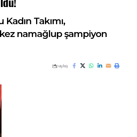
ldu!
u Kadın Takımı,
nci kez namağlup şampiyon
paylaş