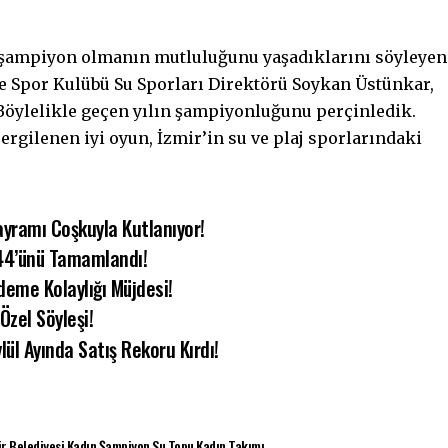
ez şampiyon olmanın mutluluğunu yaşadıklarını söyleyen
e Spor Kulübü Su Sporları Direktörü Soykan Üstünkar,
Böylelikle geçen yılın şampiyonluğunu perçinledik.
gilenen iyi oyun, İzmir’in su ve plaj sporlarındaki
ayramı Coşkuyla Kutlanıyor!
144’ünü Tamamlandı!
eme Kolaylığı Müjdesi!
Özel Söyleşi!
lül Ayında Satış Rekoru Kırdı!
r Belediyesi
Kadın
Şampiyon
Su Topu Kadın Takımı