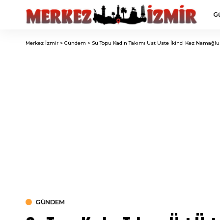
G
Merkez İzmir
>
Gündem
>
Su Topu Kadın Takımı Üst Üste İkinci Kez Namağl
GÜNDEM