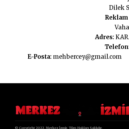
Dilek 
Reklam 
Vah
Adres:
KARA
Telefon
E-Posta:
mehbercey@gmail.com
© Copyright 2022, Merkez İzmir. Tüm Hakları Saklıdır.