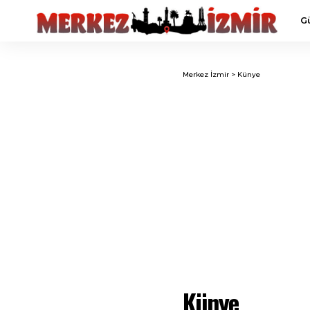
G
Merkez İzmir
>
Künye
Künye