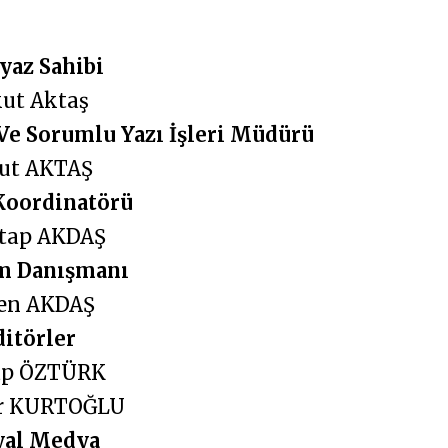
yaz Sahibi
kut Aktaş
Ve Sorumlu Yazı İşleri Müdürü
ut AKTAŞ
Koordinatörü
tap AKDAŞ
im Danışmanı
en AKDAŞ
ditörler
ap ÖZTÜRK
er KURTOĞLU
yal Medya