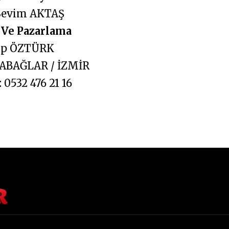
Sevim AKTAŞ
Ve Pazarlama
ap ÖZTÜRK
BAĞLAR / İZMİR
:
0532 476 21 16