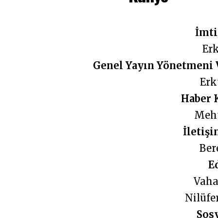
İmti
Er
Genel Yayın Yönetmeni 
Erk
Haber 
Meh
İletiş
Ber
E
Vah
Nilüf
Sos