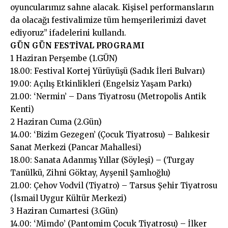
oyuncularımız sahne alacak. Kişisel performansların
da olacağı festivalimize tüm hemşerilerimizi davet
ediyoruz” ifadelerini kullandı.
GÜN GÜN FESTİVAL PROGRAMI
1 Haziran Perşembe (1.GÜN)
18.00: Festival Kortej Yürüyüşü (Sadık İleri Bulvarı)
19.00: Açılış Etkinlikleri (Engelsiz Yaşam Parkı)
21.00: ‘Nermin’ – Dans Tiyatrosu (Metropolis Antik
Kenti)
2 Haziran Cuma (2.Gün)
14.00: ‘Bizim Gezegen’ (Çocuk Tiyatrosu) – Balıkesir
Sanat Merkezi (Pancar Mahallesi)
18.00: Sanata Adanmış Yıllar (Söyleşi) – (Turgay
Tanülkü, Zihni Göktay, Ayşenil Şamlıoğlu)
21.00: Çehov Vodvil (Tiyatro) – Tarsus Şehir Tiyatrosu
(İsmail Uygur Kültür Merkezi)
3 Haziran Cumartesi (3.Gün)
14.00: ‘Mimdo’ (Pantomim Çocuk Tiyatrosu) – İlker