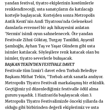
yandan festival, tiyatro ekiplerinin kostümlerle
renklendireceği, usta sanatçıların da katılacağı
kortejle başlayacak. Kortejden sonra Metropolis
Antik Kenti’nin Amfi Tiyatrosu’nda Geleneksel
danslarla evrensel bir aşk hikayesini anlatan
‘Nermin’ isimli oyun sahnelenecek. Öte yandan
Festivale Zihni Göktay, Turgay Tanülkü, Ayşenil
Şamlıoğlu, Ayhan Taş ve Yaşar Gündem gibi usta
isimler katılacak. Söyleşilere renk katacak olan bu
isimler, tiyatro severlerle buluşacak.
BAŞKAN TEKİN’DEN FESTİVALE DAVET
Festivale tüm İzmir’i davet eden Torbalı Belediye
Başkanı Mithat Tekin, “Torbalı artık sanatla anılıyor.
Metropolis Tiyatro Festivali markalaşmış bir etkinlik.
Geçtiğimiz yıl düzenlediğimiz festivalle ödül alma
gururu yaşadık. 1 Haziran’da başlayacak olan 3.
Metropolis Tiyatro Festivalimizde önceki yıllarda da
olduğu gibi birbirinden değerli ekiplerimiz ve usta