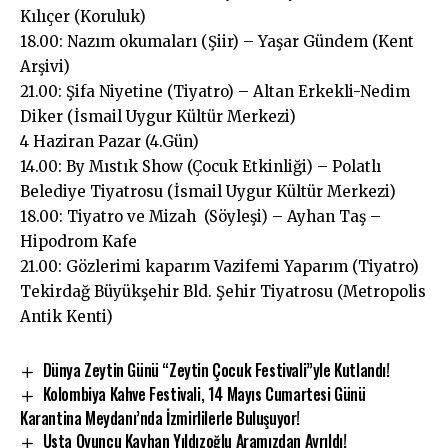
Kılıçer (Koruluk)
18.00: Nazım okumaları (Şiir) – Yaşar Gündem (Kent
Arşivi)
21.00: Şifa Niyetine (Tiyatro) – Altan Erkekli-Nedim
Diker (İsmail Uygur Kültür Merkezi)
4 Haziran Pazar (4.Gün)
14.00: By Mıstık Show (Çocuk Etkinliği) – Polatlı
Belediye Tiyatrosu (İsmail Uygur Kültür Merkezi)
18.00: Tiyatro ve Mizah (Söyleşi) – Ayhan Taş –
Hipodrom Kafe
21.00: Gözlerimi kaparım Vazifemi Yaparım (Tiyatro)
Tekirdağ Büyükşehir Bld. Şehir Tiyatrosu (Metropolis
Antik Kenti)
Dünya Zeytin Günü “Zeytin Çocuk Festivali”yle Kutlandı!
Kolombiya Kahve Festivali, 14 Mayıs Cumartesi Günü
Karantina Meydanı’nda İzmirlilerle Buluşuyor!
Usta Oyuncu Kayhan Yıldızoğlu Aramızdan Ayrıldı!