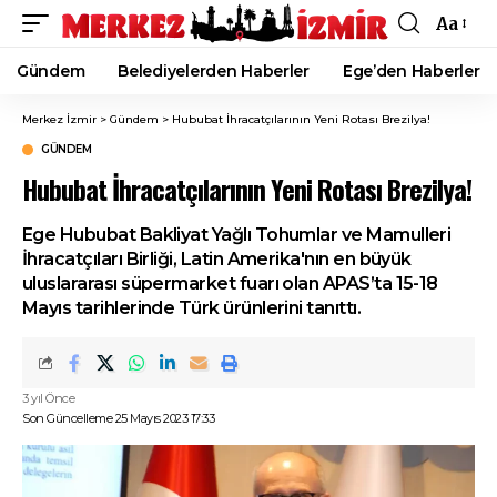
Aa
Font
Resizer
Gündem
Belediyelerden Haberler
Ege’den Haberler
Merkez İzmir
>
Gündem
>
Hububat İhracatçılarının Yeni Rotası Brezilya!
GÜNDEM
Hububat İhracatçılarının Yeni Rotası Brezilya!
Ege Hububat Bakliyat Yağlı Tohumlar ve Mamulleri
İhracatçıları Birliği, Latin Amerika'nın en büyük
uluslararası süpermarket fuarı olan APAS’ta 15-18
Mayıs tarihlerinde Türk ürünlerini tanıttı.
3 yıl Önce
Son Güncelleme 25 Mayıs 2023 17:33