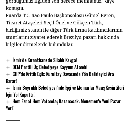
gördüğümüz ilgiden son derece memnunuz.” diye
konuştu.
Fuarda T.C. Sao Paulo Başkonsolosu Gürsel Evren,
Ticaret Ataşeleri Seçil Önel ve Gökçen Türk,
birliğimiz standı ile diğer Türk firma katılımcılarının
stantlarını ziyaret ederek Brezilya pazarı hakkında
bilgilendirmelerde bulundular.
İzmir’de Kıraathanede Silahlı Kavga!
DEM Partili Üç Belediyeye Kayyum Atandı!
CHP’de Kritik Eşik: Kurultay Davasında Yön Belirleyici Ara
Karar!
İzmir Bayraklı Belediyesi’nde İşçi ve Memurlar Maaş Kesintileri
İçin Yol Kapattı!
Hem Esnaf Hem Vatandaş Kazanacak: Menemen’e Yeni Pazar
Yeri!