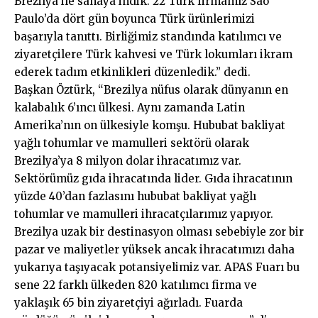
Brezilya ile sahaya indik. 22 Türk firmamız Sao
Paulo’da dört gün boyunca Türk ürünlerimizi
başarıyla tanıttı. Birliğimiz standında katılımcı ve
ziyaretçilere Türk kahvesi ve Türk lokumları ikram
ederek tadım etkinlikleri düzenledik.” dedi.
Başkan Öztürk, “Brezilya nüfus olarak dünyanın en
kalabalık 6’ıncı ülkesi. Aynı zamanda Latin
Amerika’nın on ülkesiyle komşu. Hububat bakliyat
yağlı tohumlar ve mamulleri sektörü olarak
Brezilya’ya 8 milyon dolar ihracatımız var.
Sektörümüz gıda ihracatında lider. Gıda ihracatının
yüzde 40’dan fazlasını hububat bakliyat yağlı
tohumlar ve mamulleri ihracatçılarımız yapıyor.
Brezilya uzak bir destinasyon olması sebebiyle zor bir
pazar ve maliyetler yüksek ancak ihracatımızı daha
yukarıya taşıyacak potansiyelimiz var. APAS Fuarı bu
sene 22 farklı ülkeden 820 katılımcı firma ve
yaklaşık 65 bin ziyaretçiyi ağırladı. Fuarda