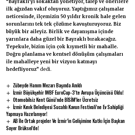
“Bayraklı’yı sokaktan yönetiyor, talep ve önerilere
ilk ağızdan vakıf oluyoruz. Yaptığımız çalışmalar
neticesinde, ilçemizin 50 yıldır kronik hale gelen
sorunlarını tek tek çözüme kavuşturuyoruz. Biz
büyük bir aileyiz. Birlik ve dayanışma içinde
yarınlara daha güzel bir Bayraklı bırakacağız.
Tepekule, bizim için çok kıymetli bir mahalle.
Doğru planlama ve kentsel dönüşüm çalışmaları
ile mahalleye yeni bir vizyon katmayı
hedefliyoruz”
dedi.
Zübeyde Hanım Mezarı Başında Anıldı
İzmir Büyükşehir IWBF EuroCup-3’te Avrupa Üçüncüsü Oldu!
Otomobilsiz Kent Günü’nde BİSİM’ler Ücretsiz
İzmir Kınık Belediyesi Sucahlı Kavun Festivali’ne Ev Sahipliği
Yapmaya Hazırlanıyor!
AB İle Ortak projeler Ve İzmir’in Gelişimine Katkı İçin Başkan
Soyer Brüksel’de!