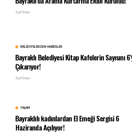
Bayraklı’da Arama Kurtarma Ekibi Kuruldu!
3 yıl Önce
BELEDIYELERDEN HABERLER
Bayraklı Belediyesi Kitap Kafelerin Sayısını 6’
Çıkarıyor!
3 yıl Önce
YAŞAM
Bayraklılı kadınlardan El Emeği Sergisi 6
Haziranda Açılıyor!