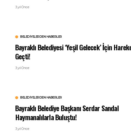
3 yıl Önce
BELEDIYELERDEN HABERLER
Bayraklı Belediyesi ‘Yeşil Gelecek’ İçin Harek
Geçti!
3 yıl Önce
BELEDIYELERDEN HABERLER
Bayraklı Belediye Başkanı Serdar Sandal
Haymanalılarla Buluştu!
3 yıl Önce