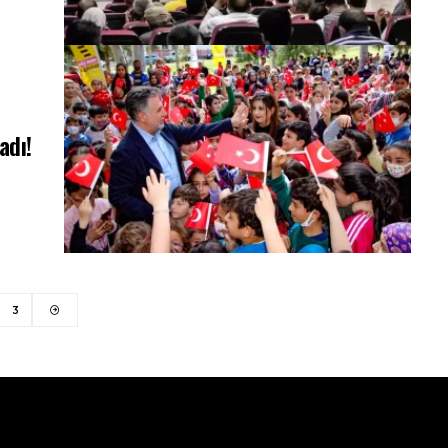
adı!
3