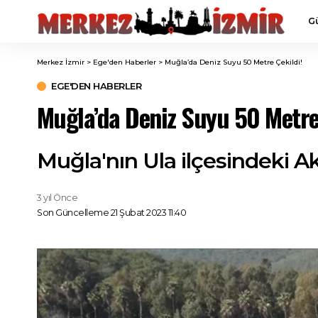
G
Merkez İzmir
>
Ege'den Haberler
>
Muğla’da Deniz Suyu 50 Metre Çekildi!
EGE'DEN HABERLER
Muğla’da Deniz Suyu 50 Metre
Muğla'nın Ula ilçesindeki Ak
3 yıl Önce
Son Güncelleme 21 Şubat 2023 11:40