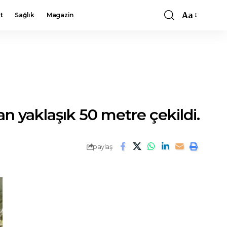
Aa
t
Sağlık
Magazin
Font
Resizer
an yaklaşık 50 metre çekildi.
paylaş