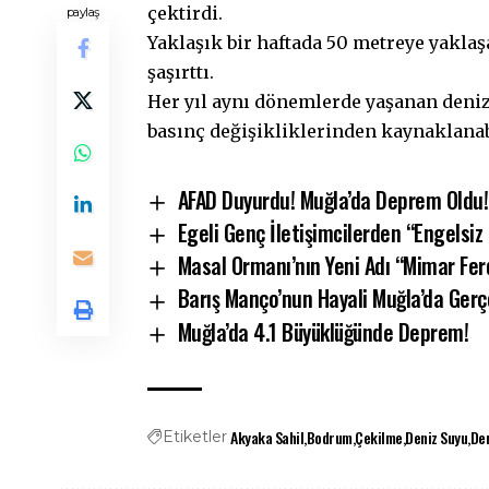
çektirdi.
paylaş
Yaklaşık bir haftada 50 metreye yaklaş
şaşırttı.
Her yıl aynı dönemlerde yaşanan deniz 
basınç değişikliklerinden kaynaklanab
AFAD Duyurdu! Muğla’da Deprem Oldu!
Egeli Genç İletişimcilerden “Engelsiz
Masal Ormanı’nın Yeni Adı “Mimar Ferd
Barış Manço’nun Hayali Muğla’da Gerçe
Muğla’da 4.1 Büyüklüğünde Deprem!
Akyaka Sahil
Bodrum
Çekilme
Deniz Suyu
Den
Etiketler