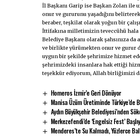
İl Başkanı Garip ise Başkan Zolan ile 
onur ve gururunu yaşadığını belirtere
beraber, teşkilat olarak yoğun bir ça
İttifakına milletimizin teveccühü hala
Belediye Başkanı olarak şahsınıza da a
ve birlikte yürümekten onur ve gurur 
uygun bir şekilde şehrimize hizmet ed
şehrimizdeki insanlara hak ettiği hizm
teşekkür ediyorum, Allah birliğimizi d
Homeros İzmir’e Geri Dönüyor
Manisa Üzüm Üretiminde Türkiye’de Bi
Aydın Büyükşehir Belediyesi’nden Sök
Merkezefendi’de ‘Engelsiz Fest’ Başlıy
Menderes’te Su Kalmadı, Yüzlerce Balı