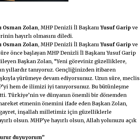
nı Osman Zolan
, MHP Denizli İl Başkanı
Yusuf Garip
ve
rinin hayırlı olmasını diledi.
nı Osman Zolan
, MHP Denizli İl Başkanı
Yusuf Garip
ve
 süre önce başlayan MHP Denizli İl Başkanı Yusuf Garip
dileyen Başkan Zolan, “Yeni göreviniz güzelliklere,
un yıllardır tanıyoruz. Gençliğinizden itibaren
 aşkıyla yürümeye devam ediyorsunuz. Uzun süre, meclis
P’yi hem de ilimizi iyi tanıyorsunuz. Bu bütünleşme
iletti. Türkiye’nin ve dünyanın önemli bir dönemden
a hareket etmenin önemini ifade eden Başkan Zolan,
 gayret, inşallah milletimiz için güzelliklerle
yırlı olsun. MHP’ye hayırlı olsun, Allah yolunuzu açık
gurur duyuyorum”