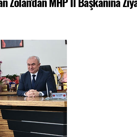
n Zolan’dan MHP İl Başkanına Ziya