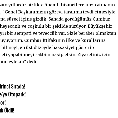
uzun yıllardır birlikte önemli hizmetlere imza atmanın
k, “Genel Başkanımızın görevi tarafıma tevdi etmesiyle
lışma süreci içine girdik. Sahada gördüğümüz Cumhur
 heyecanlı ve coşkulu bir şekilde sürüyor. Büyükşehir
yrı bir sempati ve teveccüh var. Sizle beraber olmaktan
duyuyorum. Cumhur İttifakının ilke ve kurallarına
ebilmeyi, en üst düzeyde hassasiyet gösterip
eti yapabilmeyi rabbim nasip etsin. Ziyaretiniz için
aim eylesin” dedi.
rinci Sırada!
e’ye Otopark!
or!
k Öldü!