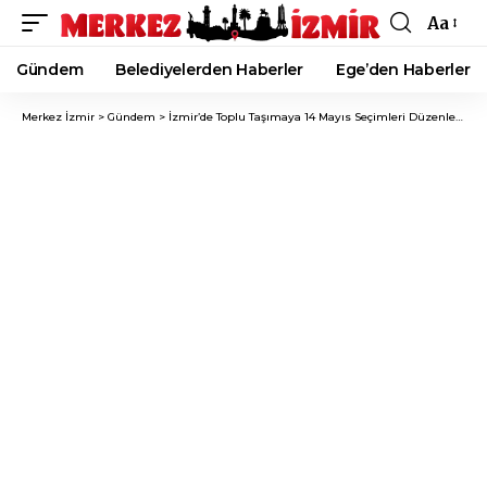
Aa
Font
Resizer
Gündem
Belediyelerden Haberler
Ege’den Haberler
Merkez İzmir
>
Gündem
>
İzmir’de Toplu Taşımaya 14 Mayıs Seçimleri Düzenlemesi!