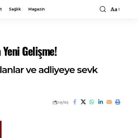
Aa
t
Sağlık
Magazin
Font
Resizer
 Yeni Gelişme!
lanlar ve adliyeye sevk
paylaş