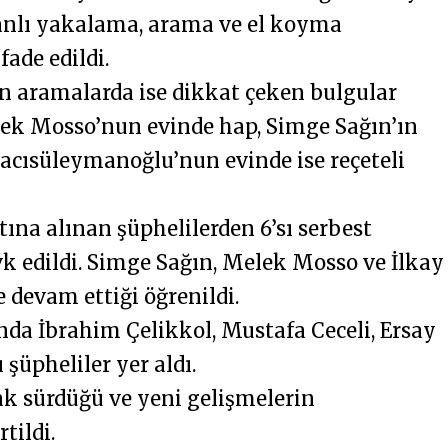
anlı yakalama, arama ve el koyma
fade edildi.
 aramalarda ise dikkat çeken bulgular
elek Mosso’nun evinde hap, Simge Sağın’ın
 Hacısüleymanoğlu’nun evinde ise reçeteli
na alınan şüphelilerden 6’sı serbest
evk edildi. Simge Sağın, Melek Mosso ve İlkay
 devam ettiği öğrenildi.
ında İbrahim Çelikkol, Mustafa Ceceli, Ersay
 şüpheliler yer aldı.
k sürdüğü ve yeni gelişmelerin
tildi.