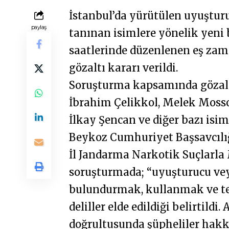
İstanbul’da yürütülen uyuşt
paylaş
tanınan isimlere yönelik yeni 
saatlerinde düzenlenen eş zam
gözaltı kararı verildi.
Soruşturma kapsamında gözaltı
İbrahim Çelikkol, Melek Mosso,
İlkay Şencan ve diğer bazı isiml
Beykoz Cumhuriyet Başsavcılığ
İl Jandarma Narkotik Suçlarla 
soruşturmada; “uyuşturucu vey
bulundurmak, kullanmak ve te
deliller elde edildiği belirtildi
doğrultusunda şüpheliler hakk