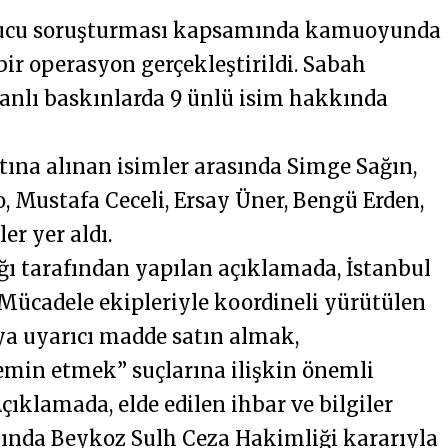
urucu soruşturması kapsamında kamuoyunda
bir operasyon gerçekleştirildi. Sabah
anlı baskınlarda 9 ünlü isim hakkında
na alınan isimler arasında Simge Sağın,
 Mustafa Ceceli, Ersay Üner, Bengü Erden,
er yer aldı.
ı tarafından yapılan açıklamada, İstanbul
Mücadele ekipleriyle koordineli yürütülen
a uyarıcı madde satın almak,
min etmek” suçlarına ilişkin önemli
. Açıklamada, elde edilen ihbar ve bilgiler
ında Beykoz Sulh Ceza Hakimliği kararıyla