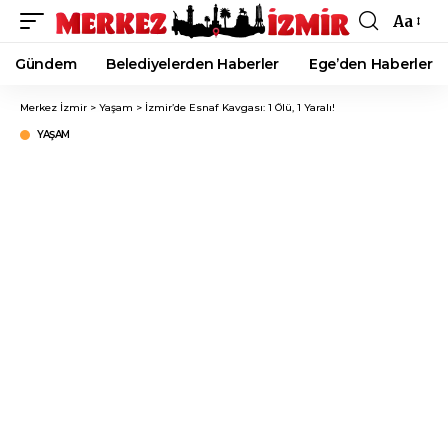
Aa
Font
Resizer
Gündem
Belediyelerden Haberler
Ege’den Haberler
Merkez İzmir
>
Yaşam
>
İzmir’de Esnaf Kavgası: 1 Ölü, 1 Yaralı!
YAŞAM