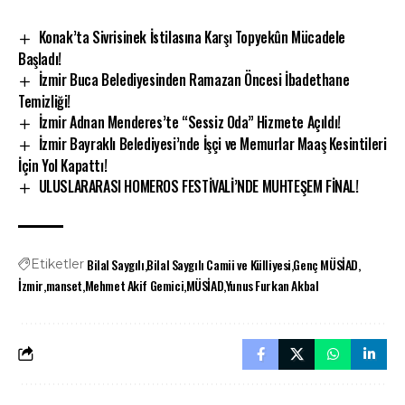
Konak’ta Sivrisinek İstilasına Karşı Topyekûn Mücadele
Başladı!
İzmir Buca Belediyesinden Ramazan Öncesi İbadethane
Temizliği!
İzmir Adnan Menderes’te “Sessiz Oda” Hizmete Açıldı!
İzmir Bayraklı Belediyesi’nde İşçi ve Memurlar Maaş Kesintileri
İçin Yol Kapattı!
ULUSLARARASI HOMEROS FESTİVALİ’NDE MUHTEŞEM FİNAL!
Bilal Saygılı
Bilal Saygılı Camii ve Külliyesi
Genç MÜSİAD
Etiketler
İzmir
manset
Mehmet Akif Gemici
MÜSİAD
Yunus Furkan Akbal