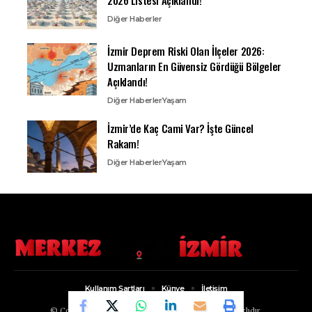
Diğer Haberler
İzmir Deprem Riski Olan İlçeler 2026:
Uzmanların En Güvensiz Gördüğü Bölgeler
Açıklandı!
Diğer Haberler
Yaşam
İzmir’de Kaç Cami Var? İşte Güncel
Rakam!
Diğer Haberler
Yaşam
Kullanım Şartları
Künye
İletişim
© Copyright 2022, Merkez İzmir. Tüm Hakları Saklıdır.