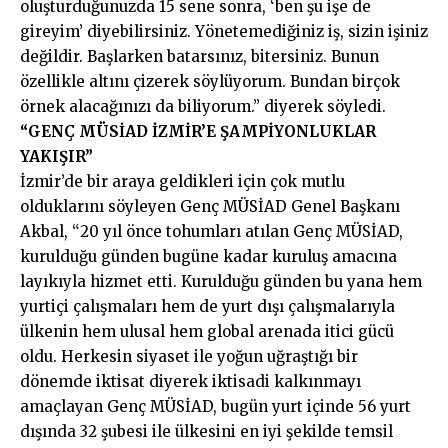
oluşturduğunuzda 15 sene sonra, ‘ben şu işe de
gireyim’ diyebilirsiniz. Yönetemediğiniz iş, sizin işiniz
değildir. Başlarken batarsınız, bitersiniz. Bunun
özellikle altını çizerek söylüyorum. Bundan birçok
örnek alacağınızı da biliyorum.” diyerek söyledi.
“GENÇ MÜSİAD İZMİR’E ŞAMPİYONLUKLAR
YAKIŞIR”
İzmir’de bir araya geldikleri için çok mutlu
olduklarını söyleyen Genç MÜSİAD Genel Başkanı
Akbal, “20 yıl önce tohumları atılan Genç MÜSİAD,
kurulduğu günden bugüne kadar kuruluş amacına
layıkıyla hizmet etti. Kurulduğu günden bu yana hem
yurtiçi çalışmaları hem de yurt dışı çalışmalarıyla
ülkenin hem ulusal hem global arenada itici gücü
oldu. Herkesin siyaset ile yoğun uğraştığı bir
dönemde iktisat diyerek iktisadi kalkınmayı
amaçlayan Genç MÜSİAD, bugün yurt içinde 56 yurt
dışında 32 şubesi ile ülkesini en iyi şekilde temsil