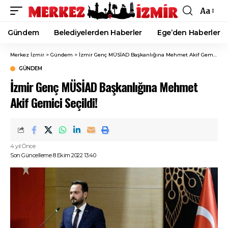
Aa
Font
Resizer
Gündem
Belediyelerden Haberler
Ege’den Haberler
Merkez İzmir
>
Gündem
>
İzmir Genç MÜSİAD Başkanlığına Mehmet Akif Gemici Seçildi!
GÜNDEM
İzmir Genç MÜSİAD Başkanlığına Mehmet
Akif Gemici Seçildi!
4 yıl Önce
Son Güncelleme 8 Ekim 2022 13:40