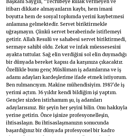
Başkanı Saygılı, “Tecrübeye kulak vermeyen ve
itibarı dikkate almayanların kaybı, hem imani
boyutta hem de sosyal toplumda yerini kaybetmesi
anlamına gelmektedir. Servet biriktirmekle
uğraşmayın. Çünkü servet beraberinde istiflemeyi
getirir. Allah Resulü ve sahabesi servet biriktirmedi,
sermaye sahibi oldu. Zekat ve infak müessesesini
ayakta tuttular. Sağ elin verdiğini sol elin duymadığı
bir dünyada bereket kapısı da karşınıza çıkacaktır.
Özellikle bunu genç Müslüman iş adamlarına ve iş
adamı adayları kardeşlerime ifade etmek istiyorum.
Ben rulmancıyım. Makine mühendisiyim. 1987’de iş
yerimi açtım. 36 yıldır kendi bildiğim işi yaptım.
Gençler sizden istirhamım şu, iş adamları
adaylarısınız. Bir şeyin her şeyini bilin. Onu hakkıyla
yerine getirin. Önce işinize profesyonelleşin,
ihtisaslaşın. Bu ihtisaslaşmanızın sonucunda
başardığınız bir dünyada profesyonel bir kadro