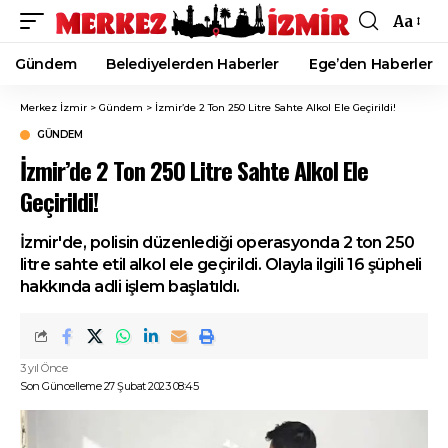
Aa
Font
Resizer
Gündem
Belediyelerden Haberler
Ege’den Haberler
Merkez İzmir
>
Gündem
>
İzmir’de 2 Ton 250 Litre Sahte Alkol Ele Geçirildi!
GÜNDEM
İzmir’de 2 Ton 250 Litre Sahte Alkol Ele
Geçirildi!
İzmir'de, polisin düzenlediği operasyonda 2 ton 250
litre sahte etil alkol ele geçirildi. Olayla ilgili 16 şüpheli
hakkında adli işlem başlatıldı.
3 yıl Önce
Son Güncelleme 27 Şubat 2023 08:45