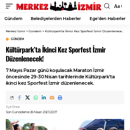
Aa
Font
Resizer
Gündem
Belediyelerden Haberler
Ege’den Haberler
Merkez İzmir
>
Gündem
>
Kültürpark’ta İkinci Kez Sporfest İzmir Düzenlenecek!
GÜNDEM
Kültürpark’ta İkinci Kez Sporfest İzmir
Düzenlenecek!
7 Mayıs Pazar günü koşulacak Maraton İzmir
öncesinde 29-30 Nisan tarihlerinde Kültürpark’ta
ikinci kez Sporfest İzmir düzenlenecek.
3 yıl Önce
Son Güncelleme 26 Nisan 2023 22:07