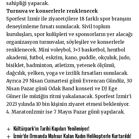
sahipliği yapacak.
Turnuva ve konserlerle renklenecek
Sporfest İzmir ile ziyaretçilere 18 farklı spor branşını
deneyimleme fırsatı sunulacak. Sivil toplum
kuruluşları, spor kulüpleri ve sponsorların yer alacağı
organizasyon turnuvalar, söyleşiler ve konserlerle
renklenecek. Mini voleybol, 3×3 basketbol, hentbol
akademi, futbol, eskrim, kano, puddle, okçuluk, judo,
bisiklet, badminton, atletizm, yetenek ölçümü,
dağcılık, yelken, yoga ve izcilik fırsatları sunulacak.
Ayrıca 29 Nisan Cumartesi günü Evrencan Gündüz, 30
Nisan Pazar günü Odak Band konseri ve DJ Ege
Güner ile müziğin ritmi yakalanacak. Sporfest İzmir’i
2023 yılında 10 bin kişinin ziyaret etmesi bekleniyor.
4. Maratonİzmir ise 7 Mayıs Pazar günü yapılacak.
Kültürpark’ın Tarihi Kapıları Yenileniyor!
İzmir’de Ormanda Mahsur Kalan Kadın Helikopterle Kurtarıldı!