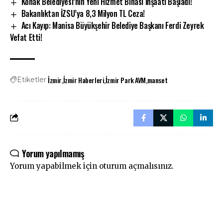
Konak Belediyesi’nin Yeni Hizmet Binası İnşaatı Başladı!
Bakanlıktan İZSU’ya 8,3 Milyon TL Ceza!
Acı Kayıp: Manisa Büyükşehir Belediye Başkanı Ferdi Zeyrek
Vefat Etti!
İzmir
İzmir Haberleri
İzmir Park AVM
manset
Etiketler
Yorum yapılmamış
Yorum yapabilmek için
oturum açmalısınız
.