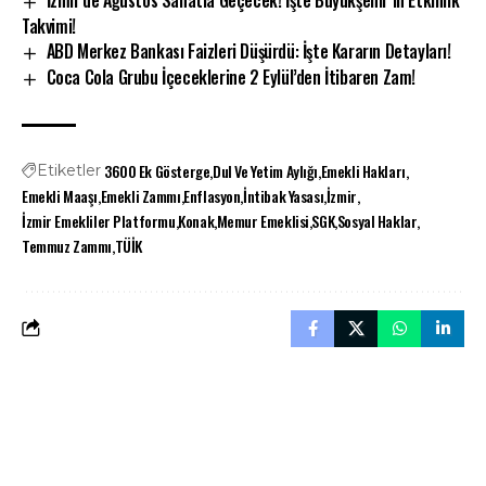
İzmir’de Ağustos Sanatla Geçecek! İşte Büyükşehir’in Etkinlik
Takvimi!
ABD Merkez Bankası Faizleri Düşürdü: İşte Kararın Detayları!
Coca Cola Grubu İçeceklerine 2 Eylül’den İtibaren Zam!
3600 Ek Gösterge
Dul Ve Yetim Aylığı
Emekli Hakları
Etiketler
Emekli Maaşı
Emekli Zammı
Enflasyon
İntibak Yasası
İzmir
İzmir Emekliler Platformu
Konak
Memur Emeklisi
SGK
Sosyal Haklar
Temmuz Zammı
TÜİK