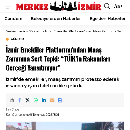
Aa
Font
Resizer
Gündem
Belediyelerden Haberler
Ege’den Haberler
Merkez İzmir
>
Gündem
>
İzmir Emekliler Platformu’ndan Maaş Zammına Sert Tepki: “TÜİK’in Rakamları Gerçeği Yansıtmıyor”
GÜNDEM
İzmir Emekliler Platformu’ndan Maaş
Zammına Sert Tepki: “TÜİK’in Rakamları
Gerçeği Yansıtmıyor”
İzmir'de emekliler, maaş zammını protesto ederek
insanca yaşam talebini dile getirdi.
1 ay Önce
Son Güncelleme 9 Temmuz 2026 18:01