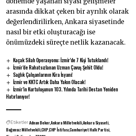
dönemde yaşanan siyasi gelişmeler
arasında dikkat çeken bir ayrılık olarak
değerlendirilirken, Ankara siyasetinde
nasıl bir etki oluşturacağı ise
önümüzdeki süreçte netlik kazanacak.
Kaçak Silah Operasyonu: İzmir’de 7 Kişi Tutuklandı!
İzmir’de Rahatsızlanan Uzman Çavuş Şehit Oldu!
Sağlık Çalışanlarının Kira İsyanı!
İzmir ve KKTC Artık Daha Yakın Olacak!
İzmir’in Kurtuluşunun 103. Yılında Tarihi Destan Yeniden
Hatırlanıyor!
Adnan Beker
Ankara Milletvekili
Ankara Siyaseti
Etiketler
Bağımsız Milletvekili
CHP
CHP İstifası
Cumhuriyet Halk Partisi