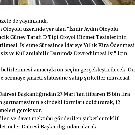
zete’de yayımlandı.
n Otoyolu üzerinde yer alan “İzmir-Aydın Otoyolu
ncik Güney Tarafı D Tipi Otoyol Hizmet Tesislerinin
etilmesi, İşletme Süresince İdareye Yıllık Kira Ödenmesi
siz ve Kullanılabilir Durumda Devredilmesi İşi” için
 belirlenmesi amacıyla ön seçim gerçekleştirilecek. Ön
e sermaye şirketi statüsüne sahip şirketler müracaat
airesi Başkanlığından 27 Mart’tan itibaren 15 bin lira
m şartnamesinin ekindeki formları doldurarak, 12
rmeleri gerekiyor.
len ve davet mektubu gönderilen şirketler teklif
İşletmeler Dairesi Başkanlığından alacak.