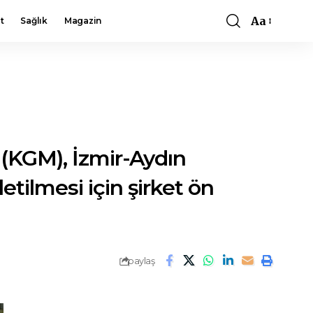
Aa
t
Sağlık
Magazin
Font
Resizer
 (KGM), İzmir-Aydın
etilmesi için şirket ön
paylaş