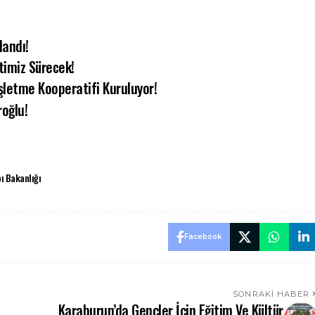
landı!
imiz Sürecek!
şletme Kooperatifi Kuruluyor!
roğlu!
ı Bakanlığı
Facebook
SONRAKI HABER
Karaburun’da Gençler İçin Eğitim Ve Kültür