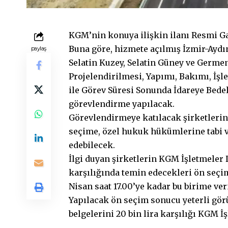
KGM’nin konuya ilişkin ilanı Resmi Ga
Buna göre, hizmete açılmış İzmir-Aydı
paylaş
Selatin Kuzey, Selatin Güney ve Germe
Projelendirilmesi, Yapımı, Bakımı, İşl
ile Görev Süresi Sonunda İdareye Bedel
görevlendirme yapılacak.
Görevlendirmeye katılacak şirketlerin
seçime, özel hukuk hükümlerine tabi v
edebilecek.
İlgi duyan şirketlerin KGM İşletmeler D
karşılığında temin edecekleri ön seçi
Nisan saat 17.00’ye kadar bu birime ve
Yapılacak ön seçim sonucu yeterli görü
belgelerini 20 bin lira karşılığı KGM 