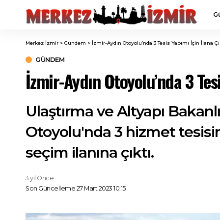
G
Merkez İzmir
>
Gündem
>
İzmir-Aydın Otoyolu’nda 3 Tesis Yapımı İçin İlana Çı
GÜNDEM
İzmir-Aydın Otoyolu’nda 3 Tesi
Ulaştırma ve Altyapı Bakanl
Otoyolu'nda 3 hizmet tesisini
seçim ilanına çıktı.
3 yıl Önce
Son Güncelleme 27 Mart 2023 10:15