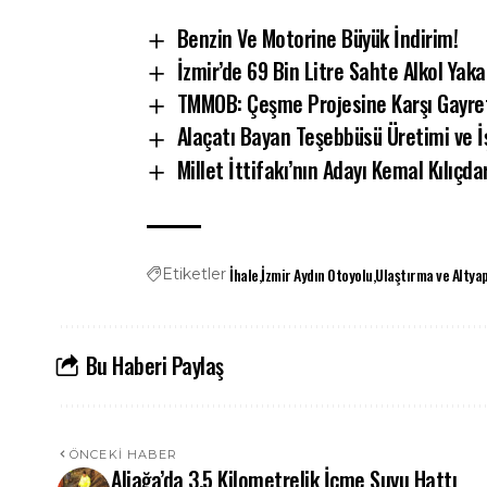
Benzin Ve Motorine Büyük İndirim!
İzmir’de 69 Bin Litre Sahte Alkol Yaka
TMMOB: Çeşme Projesine Karşı Gayret
Alaçatı Bayan Teşebbüsü Üretimi ve İ
Millet İttifakı’nın Adayı Kemal Kılıçda
İhale
İzmir Aydın Otoyolu
Ulaştırma ve Altyap
Etiketler
Bu Haberi Paylaş
ÖNCEKI HABER
Aliağa’da 3,5 Kilometrelik İçme Suyu Hattı