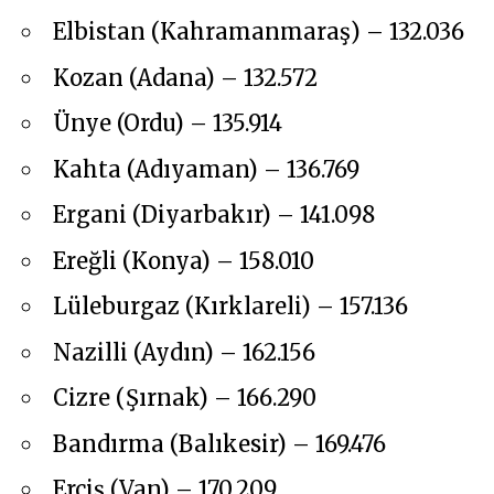
Elbistan (Kahramanmaraş) – 132.036
Kozan (Adana) – 132.572
Ünye (Ordu) – 135.914
Kahta (Adıyaman) – 136.769
Ergani (Diyarbakır) – 141.098
Ereğli (Konya) – 158.010
Lüleburgaz (Kırklareli) – 157.136
Nazilli (Aydın) – 162.156
Cizre (Şırnak) – 166.290
Bandırma (Balıkesir) – 169.476
Erciş (Van) – 170.209