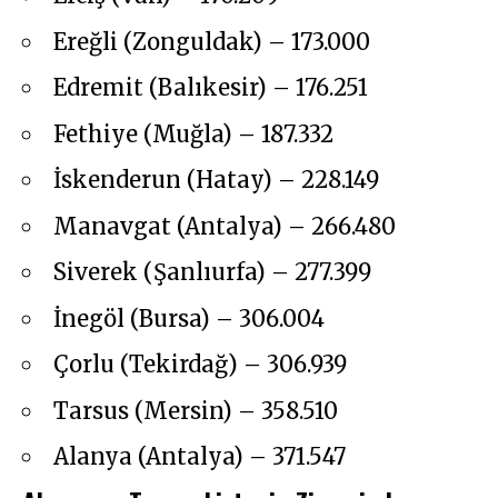
Ereğli (Zonguldak) – 173.000
Edremit (Balıkesir) – 176.251
Fethiye (Muğla) – 187.332
İskenderun (Hatay) – 228.149
Manavgat (Antalya) – 266.480
Siverek (Şanlıurfa) – 277.399
İnegöl (Bursa) – 306.004
Çorlu (Tekirdağ) – 306.939
Tarsus (Mersin) – 358.510
Alanya (Antalya) – 371.547