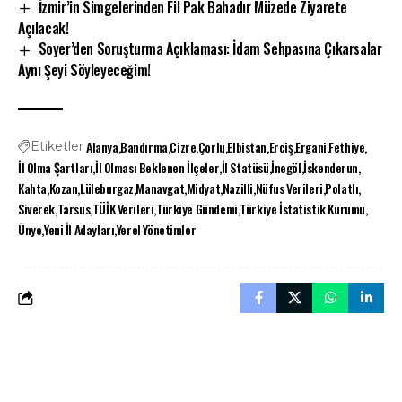
İzmir’in Simgelerinden Fil Pak Bahadır Müzede Ziyarete
Açılacak!
Soyer’den Soruşturma Açıklaması: İdam Sehpasına Çıkarsalar
Aynı Şeyi Söyleyeceğim!
Alanya
Bandırma
Cizre
Çorlu
Elbistan
Erciş
Ergani
Fethiye
Etiketler
İl Olma Şartları
İl Olması Beklenen İlçeler
İl Statüsü
İnegöl
İskenderun
Kahta
Kozan
Lüleburgaz
Manavgat
Midyat
Nazilli
Nüfus Verileri
Polatlı
Siverek
Tarsus
TÜİK Verileri
Türkiye Gündemi
Türkiye İstatistik Kurumu
Ünye
Yeni İl Adayları
Yerel Yönetimler