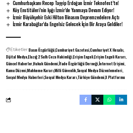
Cumhurbaşkanı Recep Tayyip Erdoğan İzmir Teknofest’te!
Köy Enstitüleri’nin Işığı İzmir’de Yanmaya Devam Ediyor!
İzmir Büyükşehir Eski Hilton Binasını Depremzedelere Açtı
İzmir Karabağlar’da Engelsiz Gelecek İçin Bir Araya Geldiler!
Basın Özgürlüğü
Cumhuriyet Gazetesi
Cumhuriyet X Hesabı
Etiketler
Dijital Medya
Elazığ 2 Sulh Ceza Hakimliği
Erişim Engeli
Erişim Engeli Kararı
Güncel Haberler
Hukuk Gündemi
İfade Özgürlüğü Derneği
İnternet Erişimi
Kamu Düzeni
Mahkeme Kararı
Milli Güvenlik
Sosyal Medya Düzenlemeleri
Sosyal Medya Haberleri
Sosyal Medya Kararı
Türkiye Gündemi
X Platformu