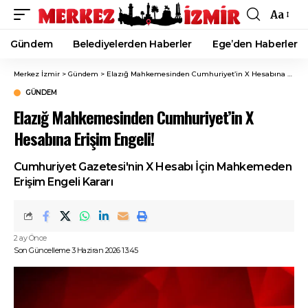
Aa
Font
Resizer
Gündem
Belediyelerden Haberler
Ege’den Haberler
Merkez İzmir
>
Gündem
>
Elazığ Mahkemesinden Cumhuriyet’in X Hesabına Erişim Engeli!
GÜNDEM
Elazığ Mahkemesinden Cumhuriyet’in X
Hesabına Erişim Engeli!
Cumhuriyet Gazetesi'nin X Hesabı İçin Mahkemeden
Erişim Engeli Kararı
2 ay Önce
Son Güncelleme 3 Haziran 2026 13:45