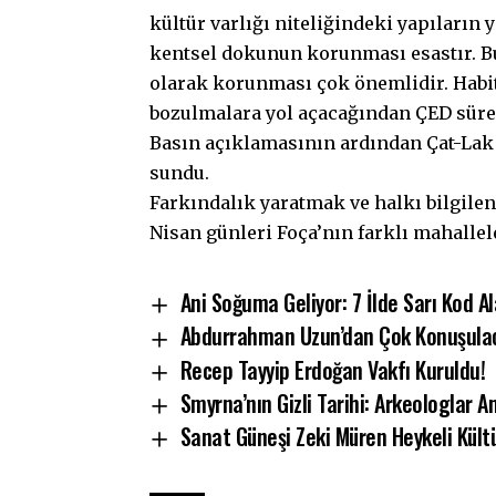
kültür varlığı niteliğindeki yapıların y
kentsel dokunun korunması esastır. Bu 
olarak korunması çok önemlidir. Habit
bozulmalara yol açacağından ÇED süreci
Basın açıklamasının ardından Çat-Lak T
sundu.
Farkındalık yaratmak ve halkı bilgilen
Nisan günleri Foça’nın farklı mahallel
Ani Soğuma Geliyor: 7 İlde Sarı Kod Al
Abdurrahman Uzun’dan Çok Konuşulacak
Recep Tayyip Erdoğan Vakfı Kuruldu!
Smyrna’nın Gizli Tarihi: Arkeologlar A
Sanat Güneşi Zeki Müren Heykeli Kültü