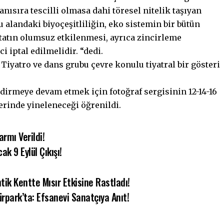
anısıra tescilli olmasa dahi töresel nitelik taşıyan
alandaki biyoçeşitliliğin, eko sistemin bir bütün
atın olumsuz etkilenmesi, ayrıca zincirleme
 iptal edilmelidir. “dedi.
iyatro ve dans grubu çevre konulu tiyatral bir gösteri
dirmeye devam etmek için fotoğraf sergisinin 12-14-16
erinde yineleneceği öğrenildi.
armı Verildi!
 9 Eylül Çıkışı!
ntik Kentte Mısır Etkisine Rastladı!
rpark’ta: Efsanevi Sanatçıya Anıt!