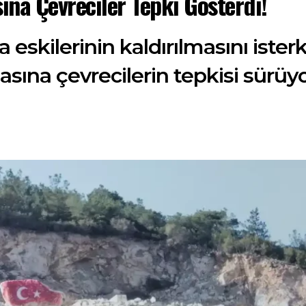
ına Çevreciler Tepki Gösterdi!
da eskilerinin kaldırılmasını iste
asına çevrecilerin tepkisi sürüyo