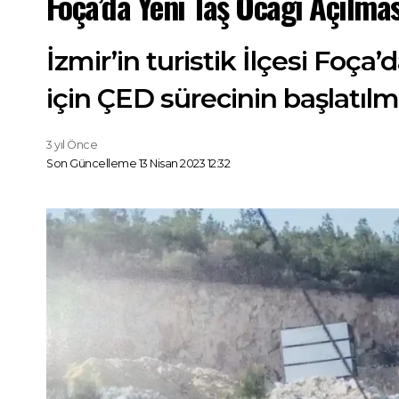
Foça’da Yeni Taş Ocağı Açılmas
İzmir’in turistik İlçesi Foça’
için ÇED sürecinin başlatılm
3 yıl Önce
Son Güncelleme 13 Nisan 2023 12:32