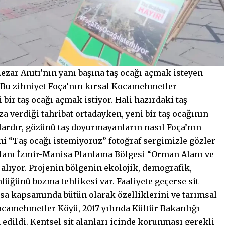
ezar Anıtı’nın yanı başına taş ocağı açmak isteyen
 Bu zihniyet Foça’nın kırsal Kocamehmetler
bir taş ocağı açmak istiyor. Hali hazırdaki taş
a verdiği tahribat ortadayken, yeni bir taş ocağının
lardır, gözünü taş doyurmayanların nasıl Foça’nın
ni “Taş ocağı istemiyoruz” fotoğraf sergimizle gözler
 alanı İzmir-Manisa Planlama Bölgesi “Orman Alanı ve
 alıyor. Projenin bölgenin ekolojik, demografik,
lüğünü bozma tehlikesi var. Faaliyete geçerse sit
asa kapsamında bütün olarak özelliklerini ve tarımsal
Kocamehmetler Köyü, 2017 yılında Kültür Bakanlığı
n edildi. Kentsel sit alanları içinde korunması gerekli