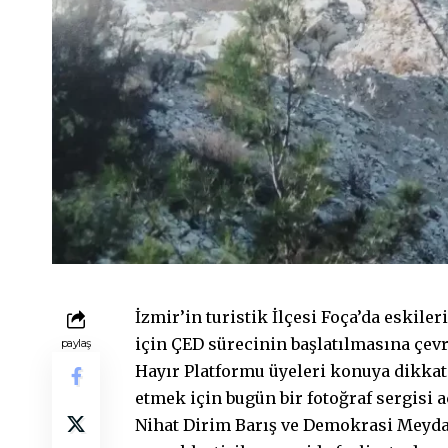
İzmir’in turistik İlçesi Foça’da eskile
için ÇED sürecinin başlatılmasına çevr
paylaş
Hayır Platformu üyeleri konuya dikkat
etmek için bugün bir fotoğraf sergisi aç
Nihat Dirim Barış ve Demokrasi Meydan