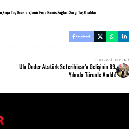
mu
Foça Taş Ocakları
İzmir Foça
Ramis Sağlam
Sergi
Taş Ocakları
Facebook
SONRAKI HABER
Ulu Önder Atatürk Seferihisar’a Gelişinin 89.
Yılında Törenle Anıldı!