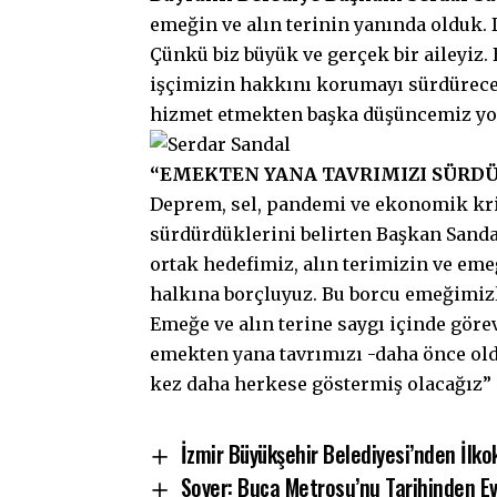
emeğin ve alın terinin yanında olduk.
Çünkü biz büyük ve gerçek bir aileyiz.
işçimizin hakkını korumayı sürdüreceğ
hizmet etmekten başka düşüncemiz yo
“EMEKTEN YANA TAVRIMIZI SÜRDÜ
Deprem, sel, pandemi ve ekonomik kri
sürdürdüklerini belirten Başkan Sandal
ortak hedefimiz, alın terimizin ve eme
halkına borçluyuz. Bu borcu emeğimizl
Emeğe ve alın terine saygı içinde göre
emekten yana tavrımızı -daha önce ol
kez daha herkese göstermiş olacağız” 
İzmir Büyükşehir Belediyesi’nden İlk
Soyer: Buca Metrosu’nu Tarihinden Evv