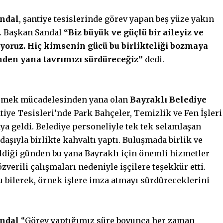
andal
, şantiye tesislerinde görev yapan beş yüze yakın
u. Başkan Sandal
“Biz büyük ve güçlü bir aileyiz ve
iyoruz. Hiç kimsenin gücü bu birlikteliği bozmaya
nden yana tavrımızı sürdüreceğiz”
dedi.
e emek mücadelesinden yana olan
Bayraklı Belediye
tiye Tesisleri’nde Park Bahçeler, Temizlik ve Fen İşleri
aya geldi. Belediye personeliyle tek tek selamlaşan
aşıyla birlikte kahvaltı yaptı. Buluşmada birlik ve
eldiği günden bu yana Bayraklı için önemli hizmetler
zverili çalışmaları nedeniyle işçilere teşekkür etti.
 bilerek, örnek işlere imza atmayı sürdüreceklerini
ndal
“Görev yaptığımız süre boyunca her zaman