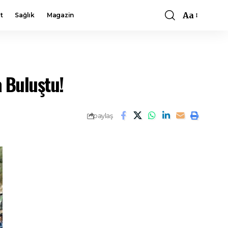
Aa
t
Sağlık
Magazin
Font
Resizer
a Buluştu!
paylaş