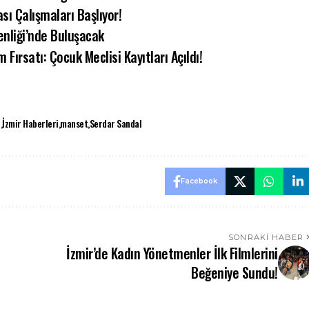
ası Çalışmaları Başlıyor!
enliği’nde Buluşacak
 Fırsatı: Çocuk Meclisi Kayıtları Açıldı!
i
İzmir Haberleri
manset
Serdar Sandal
Facebook
SONRAKI HABER
İzmir’de Kadın Yönetmenler İlk Filmlerini
Beğeniye Sundu!