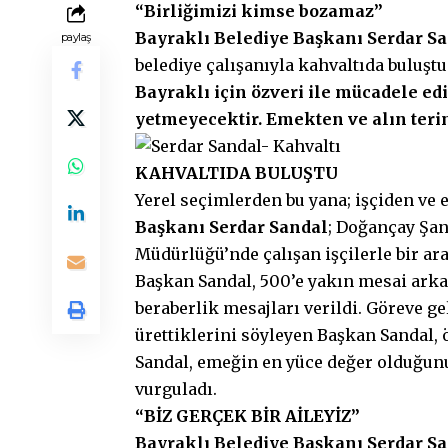
“Birliğimizi kimse bozamaz”
Bayraklı Belediye Başkanı Serdar S
paylaş
belediye çalışanıyla kahvaltıda buluşt
Bayraklı için özveri ile mücadele ed
yetmeyecektir. Emekten ve alın teri
KAHVALTIDA BULUŞTU
Yerel
seçimlerden bu yana; işçiden v
Başkanı Serdar Sandal
; Doğançay Şan
Müdürlüğü’nde çalışan işçilerle bir ar
Başkan Sandal, 500’e yakın mesai arkad
beraberlik mesajları verildi. Göreve g
ürettiklerini söyleyen Başkan Sandal, ö
Sandal, emeğin en yüce değer olduğunu
vurguladı.
“BİZ GERÇEK BİR AİLEYİZ”
Bayraklı Belediye Başkanı
Serdar
Sa