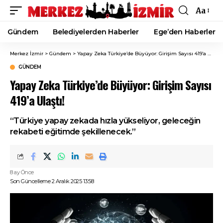
Aa
Font
Resizer
Gündem
Belediyelerden Haberler
Ege’den Haberler
Merkez İzmir
>
Gündem
>
Yapay Zeka Türkiye’de Büyüyor: Girişim Sayısı 419’a Ulaştı!
GÜNDEM
Yapay Zeka Türkiye’de Büyüyor: Girişim Sayısı
419’a Ulaştı!
“Türkiye yapay zekada hızla yükseliyor, geleceğin
rekabeti eğitimde şekillenecek.”
8 ay Önce
Son Güncelleme 2 Aralık 2025 13:58