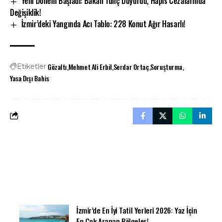
Yeni Dönem Başladı: Bakan Tunç Duyurdu, Hapis Cezalarında
Değişiklik!
İzmir’deki Yangında Acı Tablo: 228 Konut Ağır Hasarlı!
Gözaltı
Mehmet Ali Erbil
Serdar Ortaç
Soruşturma
Etiketler
Yasa Dışı Bahis
İzmir’de En İyi Tatil Yerleri 2026: Yaz İçin
En Çok Aranan Bölgeler!