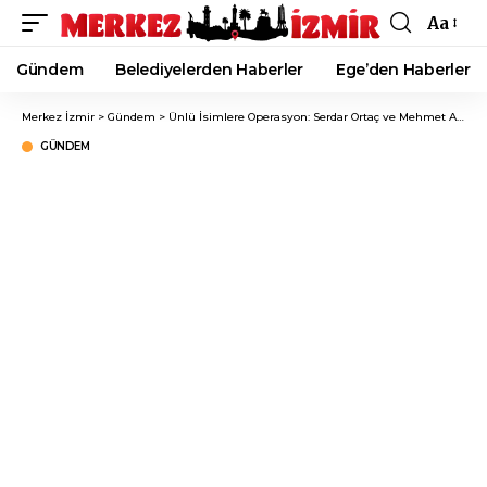
Aa
Font
Resizer
Gündem
Belediyelerden Haberler
Ege’den Haberler
Merkez İzmir
>
Gündem
>
Ünlü İsimlere Operasyon: Serdar Ortaç ve Mehmet Ali Erbil Gözaltında!
GÜNDEM