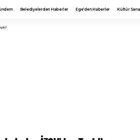
ündem
Belediyelerden Haberler
Ege’den Haberler
Kültür Sana
epki!