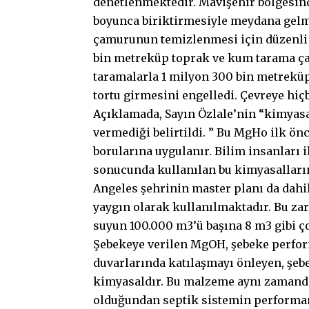
denetlenmektedir. Mavişehir bölgesind
boyunca biriktirmesiyle meydana gelm
çamurunun temizlenmesi için düzenli o
bin metreküp toprak ve kum tarama çal
taramalarla 1 milyon 300 bin metreküp
tortu girmesini engelledi. Çevreye hiçb
Açıklamada, Sayın Özlale’nin “kimyasa
vermediği belirtildi. ” Bu MgHo ilk ön
borularına uygulanır. Bilim insanları i
sonucunda kullanılan bu kimyasalların
Angeles şehrinin master planı da dahi
yaygın olarak kullanılmaktadır. Bu zar
suyun 100.000 m3’ü başına 8 m3 gibi 
Şebekeye verilen MgOH, şebeke perfor
duvarlarında katılaşmayı önleyen, şebe
kimyasaldır. Bu malzeme aynı zamanda
olduğundan septik sistemin performan