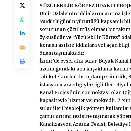
YÜZÜLEBİLİR KÖRFEZ ODAKLI PROJ
Ümit Özlale’nin iddialarını arıtma işl
Müdürlüğünün yürüttüğü kapsamlı bili
sorununun çözülmüş olması bir takım a
öyküsüdür ve “Yüzülebilir Körfez” odak
konusu asılsız iddialara yol açan bilg
önem taşımaktadır:
İzmir’de evsel atık sular, Büyük Kanal
uzunluğundaki ana kuşaklama kanalı v
tali kolektörler ile toplanıp Gümrük, 
istasyonu aracılığıyla Çiğli İleri Biyo
Kanal Projesi’nin son noktası olan Çi
kapasiteyle hizmet vermektedir. 7 gün 2
sular ileri biyolojik yöntem kullanıla
çamur arıtma tesisine taşınarak yönetm
Kanalizasyon Arıtma Tesisi, Belediye