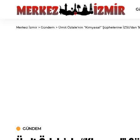
G
Merkez İzmir
>
Gündem
>
Ümit Özlale’nin “Kimyasal” Şüphelerine İZSU’dan T
GÜNDEM