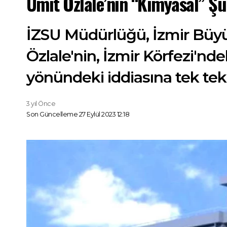
Ümit Özlale’nin “Kimyasal” Şü
İZSU Müdürlüğü, İzmir Büyük
Özlale'nin, İzmir Körfezi'nd
yönündeki iddiasına tek tek 
3 yıl Önce
Son Güncelleme 27 Eylül 2023 12:18