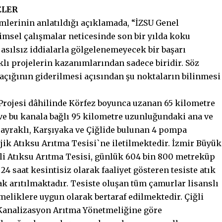
ELER
emlerinin anlatıldığı açıklamada, “İZSU Genel
msel çalışmalar neticesinde son bir yılda koku
sılsız iddialarla gölgelenemeyecek bir başarı
lı projelerin kazanımlarından sadece biridir. Söz
i açığının giderilmesi açısından şu noktaların bilinmesi
 Projesi dâhilinde Körfez boyunca uzanan 65 kilometre
e bu kanala bağlı 95 kilometre uzunluğundaki ana ve
Bayraklı, Karşıyaka ve Çiğlide bulunan 4 pompa
lojik Atıksu Arıtma Tesisi`ne iletilmektedir. İzmir Büyük
ğli Atıksu Arıtma Tesisi, günlük 604 bin 800 metreküp
4 saat kesintisiz olarak faaliyet gösteren tesiste atık
rak arıtılmaktadır. Tesiste oluşan tüm çamurlar lisanslı
eliklere uygun olarak bertaraf edilmektedir. Çiğli
 Kanalizasyon Arıtma Yönetmeliğine göre