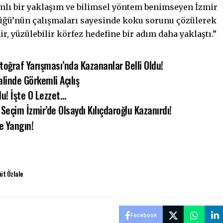
lı bir yaklaşım ve bilimsel yöntem benimseyen İzmir
üğü’nün çalışmaları sayesinde koku sorunu çözülerek
ir, yüzülebilir körfez hedefine bir adım daha yaklaştı.”
otoğraf Yarışması’nda Kazananlar Belli Oldu!
alinde Görkemli Açılış
du! İşte O Lezzet…
Seçim İzmir’de Olsaydı Kılıçdaroğlu Kazanırdı!
e Yangın!
it Özlale
Facebook