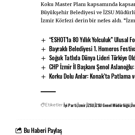
Koku Master Planı kapsamında kapsam
Büyükşehir Belediyesi ve İZSU Müdürl
İzmir Körfezi derin bir nefes aldı. “İzm
“ESHOT’la 80 Yıllık Yolculuk” Ulusal F
Bayraklı Belediyesi 1. Homeros Festiv
Soğuk Tatlıda Dünya Lideri Türkiye Ol
CHP İzmir İl Başkanı Şenol Aslanoğlu: 
Korku Dolu Anlar: Konak’ta Patlama v
İyi Parti
İzmir
İZSU
İZSU Genel Müdürlüğü
Üm
Etiketler
Bu Haberi Paylaş