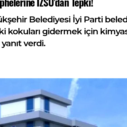
phelerine İZSU’dan Tepki!
şehir Belediyesi İyi Parti bele
eki kokuları gidermek için kimya
yanıt verdi.