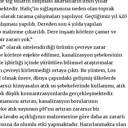
e sığ suların oluşması akarsuların uzun yıllar
ektedir. Haliç’in sığlaşmasına neden olan toprak
larak tarama çalışmaları yapılıyor. Geçtiğimiz yıl 420
ışması yapıldı. Dereden son 4 yılda yapılan
 malzeme çıkarıldı. Dere inşaatı körfeze çamur ve
ir zararı yok.”
l” olarak nitelendirdiği ürünün çevreye zarar
ce körfeze enjekte edilmez, kanalizasyon şebekesinin
le işbirliği içinde yürütülen bilimsel araştırmalar
 çevreyi kirletmediği ortaya çıktı. Bu yöntem, Los
l olmak üzere, dünya çapındaki gelişmiş ülkelerde
arsız kimyasalın atık su şebekelerinde kullanımı, atık
çok düşük konsantrasyonlarda gerçekleşmektedir.
mansını artıran, kanalizasyon borularının
ke atık suyunun pH’ını artıran zararsız bir
 lavabo açıklığının malzemesine göre daha az zararlı
sına da olumlu etki yapmaktadır. Hazırlanmakta olan