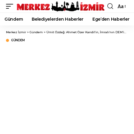
Aa
Font
Resizer
Gündem
Belediyelerden Haberler
Ege’den Haberler
Merkez İzmir
>
Gündem
>
Ümit Özdağ: Ahmet Özer Kandil’in, İmralı’nın DEM’in Adayıdır!
GÜNDEM