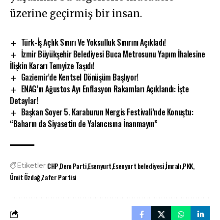
üzerine geçirmiş bir insan.
Türk-İş Açlık Sınırı Ve Yoksulluk Sınırını Açıkladı!
İzmir Büyükşehir Belediyesi Buca Metrosunu Yapım İhalesine
İlişkin Kararı Temyize Taşıdı!
Gaziemir’de Kentsel Dönüşüm Başlıyor!
ENAG’ın Ağustos Ayı Enflasyon Rakamları Açıklandı: İşte
Detaylar!
Başkan Soyer 5. Karaburun Nergis Festivali’nde Konuştu:
“Baharın da Siyasetin de Yalancısına İnanmayın”
CHP
Dem Parti
Esenyurt
Esenyurt belediyesi
İmralı
PKK
Etiketler
Ümit Özdağ
Zafer Partisi