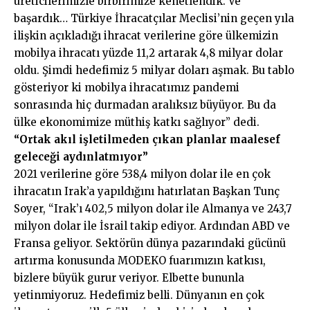
üreticilerimizle birbirimize kenetlendik. Ve
başardık… Türkiye İhracatçılar Meclisi’nin geçen yıla
ilişkin açıkladığı ihracat verilerine göre ülkemizin
mobilya ihracatı yüzde 11,2 artarak 4,8 milyar dolar
oldu. Şimdi hedefimiz 5 milyar doları aşmak. Bu tablo
gösteriyor ki mobilya ihracatımız pandemi
sonrasında hiç durmadan aralıksız büyüyor. Bu da
ülke ekonomimize müthiş katkı sağlıyor” dedi.
“Ortak akıl işletilmeden çıkan planlar maalesef
geleceği aydınlatmıyor”
2021 verilerine göre 538,4 milyon dolar ile en çok
ihracatın Irak’a yapıldığını hatırlatan Başkan Tunç
Soyer, “Irak’ı 402,5 milyon dolar ile Almanya ve 243,7
milyon dolar ile İsrail takip ediyor. Ardından ABD ve
Fransa geliyor. Sektörün dünya pazarındaki gücünü
artırma konusunda MODEKO fuarımızın katkısı,
bizlere büyük gurur veriyor. Elbette bununla
yetinmiyoruz. Hedefimiz belli. Dünyanın en çok