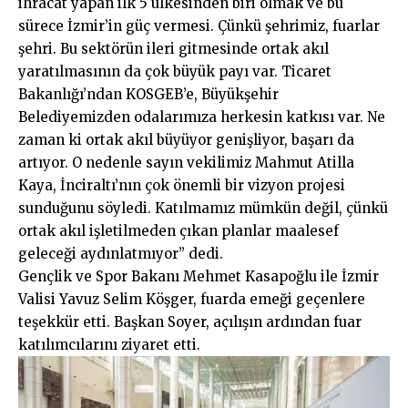
ihracat yapan ilk 5 ülkesinden biri olmak ve bu
sürece İzmir’in güç vermesi. Çünkü şehrimiz, fuarlar
şehri. Bu sektörün ileri gitmesinde ortak akıl
yaratılmasının da çok büyük payı var. Ticaret
Bakanlığı’ndan KOSGEB’e, Büyükşehir
Belediyemizden odalarımıza herkesin katkısı var. Ne
zaman ki ortak akıl büyüyor genişliyor, başarı da
artıyor. O nedenle sayın vekilimiz Mahmut Atilla
Kaya, İnciraltı’nın çok önemli bir vizyon projesi
sunduğunu söyledi. Katılmamız mümkün değil, çünkü
ortak akıl işletilmeden çıkan planlar maalesef
geleceği aydınlatmıyor” dedi.
Gençlik ve Spor Bakanı Mehmet Kasapoğlu ile İzmir
Valisi Yavuz Selim Köşger, fuarda emeği geçenlere
teşekkür etti. Başkan Soyer, açılışın ardından fuar
katılımcılarını ziyaret etti.