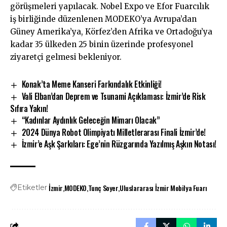
görüşmeleri yapılacak. Nobel Expo ve Efor Fuarcılık
iş birliğinde düzenlenen MODEKO’ya Avrupa’dan
Güney Amerika’ya, Körfez’den Afrika ve Ortadoğu’ya
kadar 35 ülkeden 25 binin üzerinde profesyonel
ziyaretçi gelmesi bekleniyor.
Konak’ta Meme Kanseri Farkındalık Etkinliği!
Vali Elban’dan Deprem ve Tsunami Açıklaması: İzmir’de Risk
Sıfıra Yakın!
“Kadınlar Aydınlık Geleceğin Mimarı Olacak”
2024 Dünya Robot Olimpiyatı Milletlerarası Finali İzmir’de!
İzmir’e Aşk Şarkıları: Ege’nin Rüzgarında Yazılmış Aşkın Notası!
İzmir
MODEKO
Tunç Soyer
Uluslararası İzmir Mobilya Fuarı
Etiketler