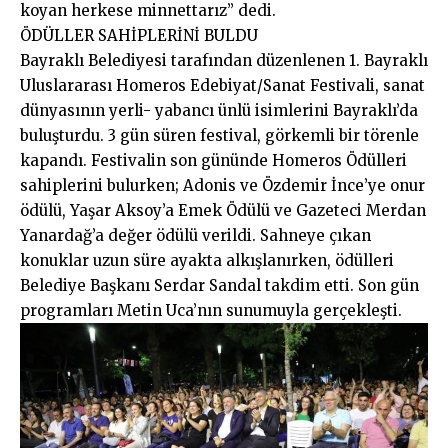
koyan herkese minnettarız” dedi.
ÖDÜLLER SAHİPLERİNİ BULDU
Bayraklı Belediyesi tarafından düzenlenen 1. Bayraklı
Uluslararası Homeros Edebiyat/Sanat Festivali, sanat
dünyasının yerli- yabancı ünlü isimlerini Bayraklı’da
buluşturdu. 3 gün süren festival, görkemli bir törenle
kapandı. Festivalin son gününde Homeros Ödülleri
sahiplerini bulurken; Adonis ve Özdemir İnce’ye onur
ödülü, Yaşar Aksoy’a Emek Ödülü ve Gazeteci Merdan
Yanardağ’a değer ödülü verildi. Sahneye çıkan
konuklar uzun süre ayakta alkışlanırken, ödülleri
Belediye Başkanı Serdar Sandal takdim etti. Son gün
programları Metin Uca’nın sunumuyla gerçekleşti.