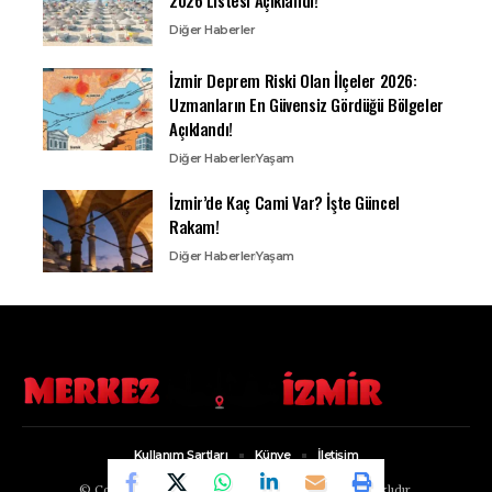
2026 Listesi Açıklandı!
Diğer Haberler
İzmir Deprem Riski Olan İlçeler 2026:
Uzmanların En Güvensiz Gördüğü Bölgeler
Açıklandı!
Diğer Haberler
Yaşam
İzmir’de Kaç Cami Var? İşte Güncel
Rakam!
Diğer Haberler
Yaşam
Kullanım Şartları
Künye
İletişim
© Copyright 2022, Merkez İzmir. Tüm Hakları Saklıdır.