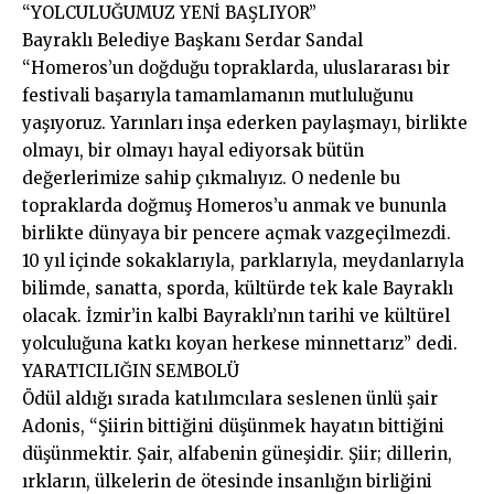
“YOLCULUĞUMUZ YENİ BAŞLIYOR”
Bayraklı Belediye Başkanı Serdar Sandal
“Homeros’un doğduğu topraklarda, uluslararası bir
festivali başarıyla tamamlamanın mutluluğunu
yaşıyoruz. Yarınları inşa ederken paylaşmayı, birlikte
olmayı, bir olmayı hayal ediyorsak bütün
değerlerimize sahip çıkmalıyız. O nedenle bu
topraklarda doğmuş Homeros’u anmak ve bununla
birlikte dünyaya bir pencere açmak vazgeçilmezdi.
10 yıl içinde sokaklarıyla, parklarıyla, meydanlarıyla
bilimde, sanatta, sporda, kültürde tek kale Bayraklı
olacak. İzmir’in kalbi Bayraklı’nın tarihi ve kültürel
yolculuğuna katkı koyan herkese minnettarız” dedi.
YARATICILIĞIN SEMBOLÜ
Ödül aldığı sırada katılımcılara seslenen ünlü şair
Adonis, “Şiirin bittiğini düşünmek hayatın bittiğini
düşünmektir. Şair, alfabenin güneşidir. Şiir; dillerin,
ırkların, ülkelerin de ötesinde insanlığın birliğini