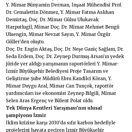
Y. Mimar Bünyamin Derman, İnşaat Mühendisi Prof.
Dr. Cemalettin Dönmez, Y. Mimar Fatma Aslıhan
Demirtaş, Doç. Dr. Mimar Gülsu Ulukavak
Harputlugil, Mimar Doç. Dr. Mimar Mehmet Bengü
Uluengin, Mimar Nevzat Sayın, Y. Mimar Özgür
Güller’den oluştu.
Doç. Dr. Engin Aktaş, Doç. Dr. Neşe Ganiç Sağlam, Dr.
Seda Erdem, Doç. Dr. Zeynep Durmuş Arsan’ın yedek
jüride yer aldığı yarışmanın raportörleri Y. Mimar-
İzmir Büyükşehir Belediyesi Proje Tasarım ve
Geliştirme Şube Müdürü Ebru Kandilci Köran, Y.
Mimar Duygu Aral, Mimar Can Tunçok, raportör
yardımcıları ise ekonomist Zeynep Bilgili, Mimar
Selen Aras Ergenç ve Bülent Polat oldu.
Tek Dünya Kentleri Yarışması’nın ulusal
şampiyonu İzmir
İklim krizine karşı 2030’da sıfır karbon hedefiyle
projelerini hayata geçiren İzmir Büyükşehir