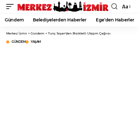
Aa
Font
Resizer
Gündem
Belediyelerden Haberler
Ege’den Haberler
Merkez İzmir
>
Gündem
>
Tunç Soyer’den Bisikletli Ulaşım Çağrısı
GÜNDEM
YAŞAM