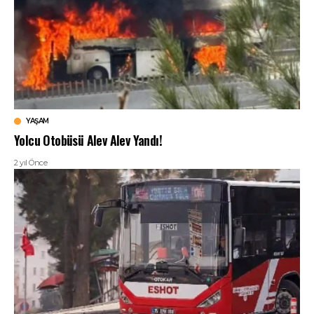
YAŞAM
Yolcu Otobüsü Alev Alev Yandı!
2 yıl Önce