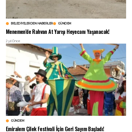
BELEDIYELERDEN HABERLER
GÜNDEM
Menemen’de Rahvan At Yarışı Heyecanı Yaşanacak!
2 yıl Önce
GÜNDEM
Emiralem Çilek Festivali İçin Geri Sayım Başladı!