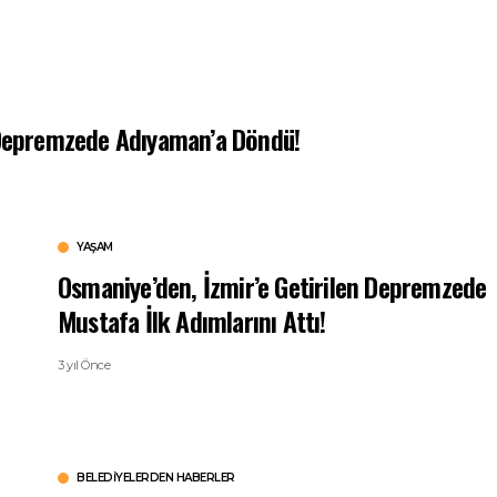
n Depremzede Adıyaman’a Döndü!
YAŞAM
Osmaniye’den, İzmir’e Getirilen Depremzede
Mustafa İlk Adımlarını Attı!
3 yıl Önce
BELEDIYELERDEN HABERLER