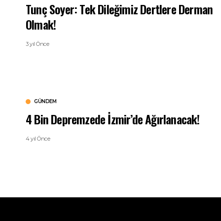
Tunç Soyer: Tek Dileğimiz Dertlere Derman
Olmak!
3 yıl Önce
GÜNDEM
4 Bin Depremzede İzmir’de Ağırlanacak!
4 yıl Önce