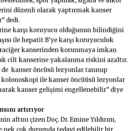
 beslenmek, spor yapmak, sigara ve alkol
rini düzenli olarak yaptırmak kanser
” dedi.
rine karşı koruyucu olduğunun bilindiğini
şısı ile hepatit B’ye karşı koruyuculuk
 karaciğer kanserinden korunmaya imkan
k cilt kanserine yakalanma riskini azaltır.
 de kanser öncüsü lezyonlar tanınıp
 kolonoskopi ile kanser öncüüsü lezyonlar
narak kanser gelişimi engellenebilir” diye
nsını artırıyor
in altını çizen Doç. Dr. Emine Yıldırım,
 pek çok durumda tedavi edilebilir bir