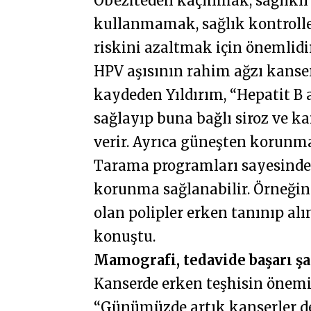
Obeziteden kaçınmak, sağlıklı
kullanmamak, sağlık kontrolle
riskini azaltmak için önemlidir
HPV aşısının rahim ağzı kanse
kaydeden Yıldırım, “Hepatit B a
sağlayıp buna bağlı siroz ve
verir. Ayrıca güneşten korunma
Tarama programları sayesinde
korunma sağlanabilir. Örneğin
olan polipler erken tanınıp alı
konuştu.
Mamografi, tedavide başarı şa
Kanserde erken teşhisin önemin
“Günümüzde artık kanserler de