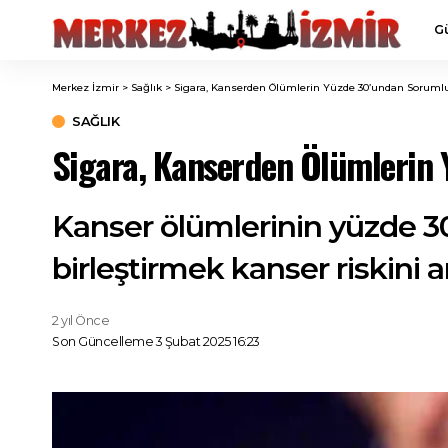
G
Merkez İzmir
>
Sağlık
>
Sigara, Kanserden Ölümlerin Yüzde 30’undan Soruml
SAĞLIK
Sigara, Kanserden Ölümlerin
Kanser ölümlerinin yüzde 3
birleştirmek kanser riskini ar
2 yıl Önce
Son Güncelleme 3 Şubat 2025 16:23