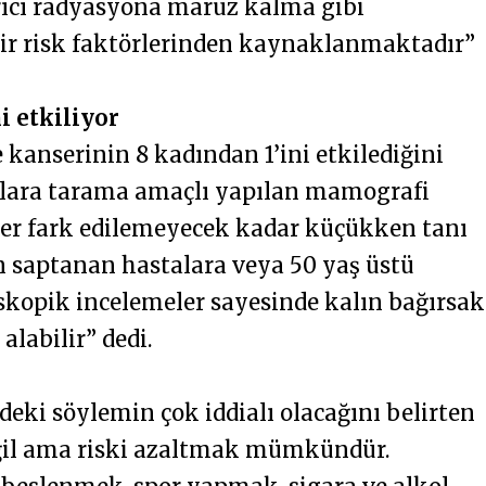
ırıcı radyasyona maruz kalma gibi
ilir risk faktörlerinden kaynaklanmaktadır”
i etkiliyor
 kanserinin 8 kadından 1’ini etkilediğini
nlara tarama amaçlı yapılan mamografi
ser fark edilemeyecek kadar küçükken tanı
an saptanan hastalara veya 50 yaş üstü
kopik incelemeler sayesinde kalın bağırsak
alabilir” dedi.
deki söylemin çok iddialı olacağını belirten
eğil ama riski azaltmak mümkündür.