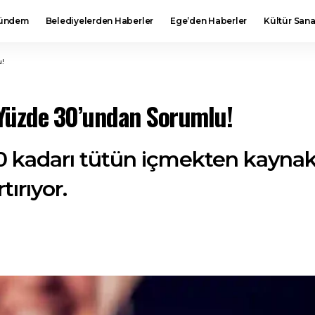
ündem
Belediyelerden Haberler
Ege’den Haberler
Kültür Sana
u!
 Yüzde 30’undan Sorumlu!
0 kadarı tütün içmekten kaynakl
tırıyor.