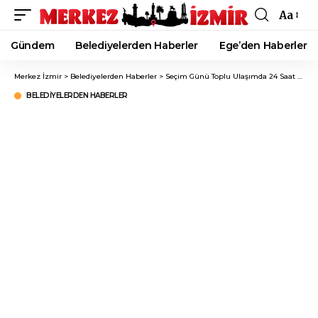
Aa
Font
Resizer
Gündem
Belediyelerden Haberler
Ege’den Haberler
Merkez İzmir
>
Belediyelerden Haberler
>
Seçim Günü Toplu Ulaşımda 24 Saat Mesai Var!
BELEDIYELERDEN HABERLER