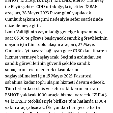
ESHOT, İZULAŞ, İZTAŞIT, İZDENİZ, Metro, Tramvay
ile Büyükşehir-TCDD ortaklığıyla işletilen İZBAN
araçları, 28 Mayıs 2023 Pazar günü yapılacak
Cumhurbaşkanı Seçimi nedeniyle sefer saatlerinde
düzenlemeye gitti.
İzmir Valiliği’nin yayınladığı genelge kapsamında,
saat 05.00’te göreve başlayacak sandık görevlilerinin
ulaşımı için tüm toplu ulaşım araçları, 27 Mayıs
Cumartesi’yi pazara bağlayan gece 03.30’dan itibaren
hizmet vermeye başlayacak. Seçimin ardından ise
sandık görevlilerinin güvenli şekilde sandık
sonuçlarını teslim ederek ulaşımlarını
sağlayabilmeleri için 15 Mayıs 2023 Pazartesi
sabahına kadar toplu ulaşım hizmeti devam edecek.
Tüm hatlarda otobüs ve sefer sıklıklarını artıran
ESHOT, yaklaşık 1000 araçla hizmet verecek. İZULAŞ
ve İZTAŞIT otobüsleriyle birlikte tüm hatlarda 1300’e
yakın araç çalışacak. Öte yandan her gece 5 hatta