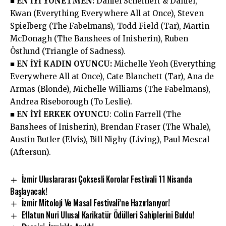
■ EN İYİ YÖNETMEN:
Daniel Scheinert & Daniel,
Kwan (Everything Everywhere All at Once), Steven
Spielberg (The Fabelmans), Todd Field (Tar), Martin
McDonagh (The Banshees of Inisherin), Ruben
Östlund (Triangle of Sadness).
■ EN İYİ KADIN OYUNCU:
Michelle Yeoh (Everything
Everywhere All at Once), Cate Blanchett (Tar), Ana de
Armas (Blonde), Michelle Williams (The Fabelmans),
Andrea Riseborough (To Leslie).
■ EN İYİ ERKEK OYUNCU
: Colin Farrell (The
Banshees of Inisherin), Brendan Fraser (The Whale),
Austin Butler (Elvis), Bill Nighy (Living), Paul Mescal
(Aftersun).
İzmir Uluslararası Çoksesli Korolar Festivali 11 Nisanda
Başlayacak!
İzmir Mitoloji Ve Masal Festivali’ne Hazırlanıyor!
Eflatun Nuri Ulusal Karikatür Ödülleri Sahiplerini Buldu!