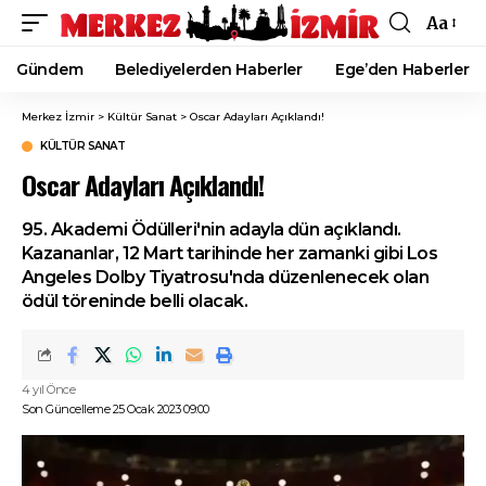
Aa
Font
Resizer
Gündem
Belediyelerden Haberler
Ege’den Haberler
Merkez İzmir
>
Kültür Sanat
>
Oscar Adayları Açıklandı!
KÜLTÜR SANAT
Oscar Adayları Açıklandı!
95. Akademi Ödülleri'nin adayla dün açıklandı.
Kazananlar, 12 Mart tarihinde her zamanki gibi Los
Angeles Dolby Tiyatrosu'nda düzenlenecek olan
ödül töreninde belli olacak.
4 yıl Önce
Son Güncelleme 25 Ocak 2023 09:00