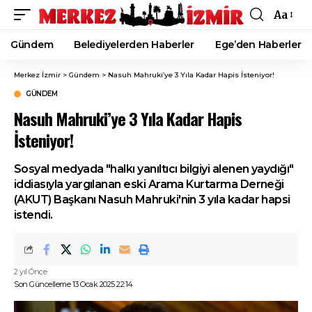
Aa
Font
Resizer
Gündem
Belediyelerden Haberler
Ege’den Haberler
Merkez İzmir
>
Gündem
>
Nasuh Mahruki’ye 3 Yıla Kadar Hapis İsteniyor!
GÜNDEM
Nasuh Mahruki’ye 3 Yıla Kadar Hapis
İsteniyor!
Sosyal medyada "halkı yanıltıcı bilgiyi alenen yaydığı"
iddiasıyla yargılanan eski Arama Kurtarma Derneği
(AKUT) Başkanı Nasuh Mahruki'nin 3 yıla kadar hapsi
istendi.
2 yıl Önce
Son Güncelleme 13 Ocak 2025 22:14