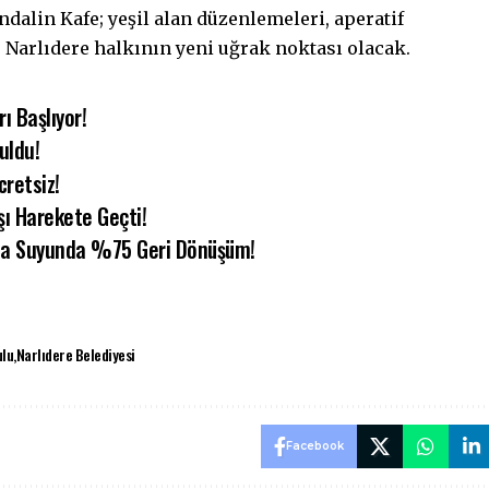
dalin Kafe; yeşil alan düzenlemeleri, aperatif
e Narlıdere halkının yeni uğrak noktası olacak.
ı Başlıyor!
uldu!
cretsiz!
rşı Harekete Geçti!
ma Suyunda %75 Geri Dönüşüm!
ulu
Narlıdere Belediyesi
Facebook