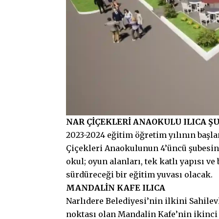
NAR ÇİÇEKLERİ ANAOKULU ILICA Ş
2023-2024 eğitim öğretim yılının başl
Çiçekleri Anaokulunun 4’üncü şubesind
okul; oyun alanları, tek katlı yapısı v
sürdüreceği bir eğitim yuvası olacak.
MANDALİN KAFE ILICA
Narlıdere Belediyesi’nin ilkini Sahile
noktası olan Mandalin Kafe’nin ikinci