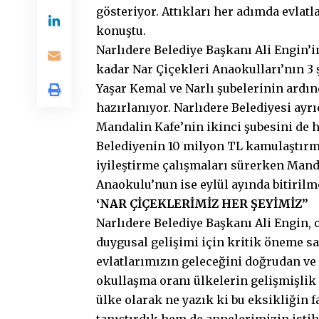
gösteriyor. Attıkları her adımda evla
konuştu.
Narlıdere Belediye Başkanı Ali Engin’i
kadar Nar Çiçekleri Anaokulları’nın 3 
Yaşar Kemal ve Narlı şubelerinin ardı
hazırlanıyor. Narlıdere Belediyesi ayr
Mandalin Kafe’nin ikinci şubesini de 
Belediyenin 10 milyon TL kamulaştırma 
iyileştirme çalışmaları sürerken Mand
Anaokulu’nun ise eylül ayında bitirilm
‘NAR ÇİÇEKLERİMİZ HER ŞEYİMİZ”
Narlıdere Belediye Başkanı Ali Engin, 
duygusal gelişimi için kritik öneme s
evlatlarımızın geleceğini doğrudan ve 
okullaşma oranı ülkelerin gelişmişlik 
ülke olarak ne yazık ki bu eksikliğin 
tanıştırdık hem de annelerimizin isti