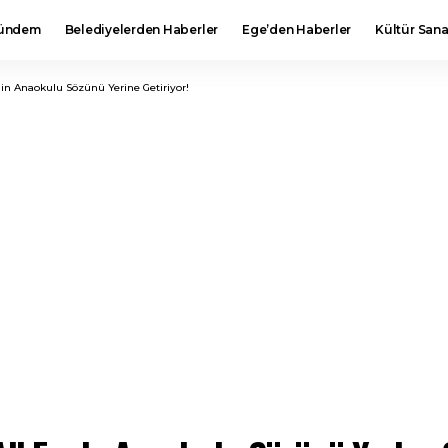
ündem
Belediyelerden Haberler
Ege’den Haberler
Kültür Sana
gin Anaokulu Sözünü Yerine Getiriyor!