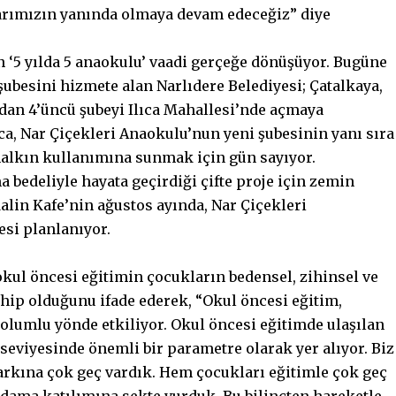
tlarımızın yanında olmaya devam edeceğiz” diye
n ‘5 yılda 5 anaokulu’ vaadi gerçeğe dönüşüyor. Bugüne
şubesini hizmete alan Narlıdere Belediyesi; Çatalkaya,
ndan 4’üncü şubeyi Ilıca Mahallesi’nde açmaya
ıca, Nar Çiçekleri Anaokulu’nun yeni şubesinin yanı sıra
halkın kullanımına sunmak için gün sayıyor.
bedeliyle hayata geçirdiği çifte proje için zemin
alin Kafe’nin ağustos ayında, Nar Çiçekleri
esi planlanıyor.
okul öncesi eğitimin çocukların bedensel, zihinsel ve
ahip olduğunu ifade ederek, “Okul öncesi eğitim,
olumlu yönde etkiliyor. Okul öncesi eğitimde ulaşılan
seviyesinde önemli bir parametre olarak yer alıyor. Biz
farkına çok geç vardık. Hem çocukları eğitimle çok geç
hdama katılımına sekte vurduk. Bu bilinçten hareketle