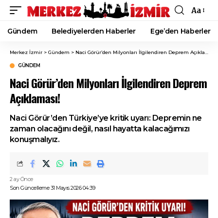
Aa
Font
Resizer
Gündem
Belediyelerden Haberler
Ege’den Haberler
Merkez İzmir
>
Gündem
>
Naci Görür’den Milyonları İlgilendiren Deprem Açıklaması!
GÜNDEM
Naci Görür’den Milyonları İlgilendiren Deprem
Açıklaması!
Naci Görür’den Türkiye’ye kritik uyarı: Depremin ne
zaman olacağını değil, nasıl hayatta kalacağımızı
konuşmalıyız.
2 ay Önce
Son Güncelleme 31 Mayıs 2026 04:39