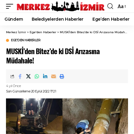
Aa
Font
Resizer
Gündem
Belediyelerden Haberler
Ege’den Haberler
Merkez İzmir
>
Ege'den Haberler
>
MUSKİ’den Bitez’de ki DSİ Arızasına Müdahale!
EGE'DEN HABERLER
MUSKİ’den Bitez’de ki DSİ Arızasına
Müdahale!
4 yıl Önce
Son Güncelleme 20 Eylül 2022 17:21