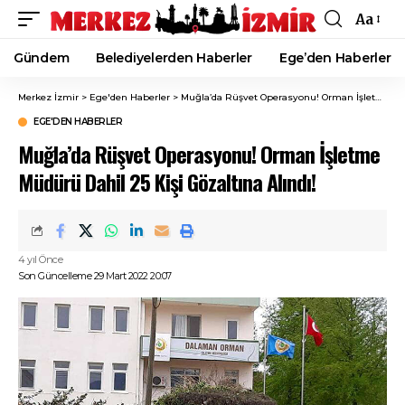
Aa
Font
Resizer
Gündem
Belediyelerden Haberler
Ege’den Haberler
Merkez İzmir
>
Ege'den Haberler
>
Muğla’da Rüşvet Operasyonu! Orman İşletme Müdürü Dahil 25 Kişi Gözaltına Alındı!
EGE'DEN HABERLER
Muğla’da Rüşvet Operasyonu! Orman İşletme
Müdürü Dahil 25 Kişi Gözaltına Alındı!
4 yıl Önce
Son Güncelleme 29 Mart 2022 20:07