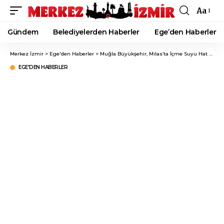
Aa
Font
Resizer
Gündem
Belediyelerden Haberler
Ege’den Haberler
Merkez İzmir
>
Ege'den Haberler
>
Muğla Büyükşehir, Milas’ta İçme Suyu Hat Yapımının Yüzde 98’ini Tamamladı!
EGE'DEN HABERLER