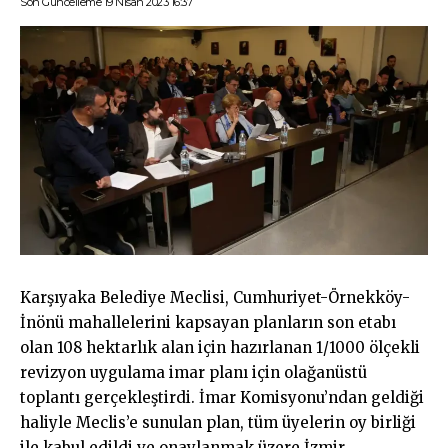
Son Güncelleme 19 Nisan 2023 16:37
Karşıyaka Belediye Meclisi, Cumhuriyet-Örnekköy-
İnönü mahallelerini kapsayan planların son etabı
olan 108 hektarlık alan için hazırlanan 1/1000 ölçekli
revizyon uygulama imar planı için olağanüstü
toplantı gerçekleştirdi. İmar Komisyonu’ndan geldiği
haliyle Meclis’e sunulan plan, tüm üyelerin oy birliği
ile kabul edildi ve onaylanmak üzere İzmir