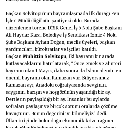
Başkan Selvitopu’nun bayramlaşmada ilk durağı Fen
İşleri Müdürlüğü’nün şantiyesi oldu. Burada
düzenlenen törene DİSK Genel İş 5 Nolu Şube Başkanı
Ali Haydar Kara, Belediye İş Sendikası İzmir 4 Nolu
Şube Başkanı Ayhan Doğan, meclis üyeleri, başkan
yardımcıları, bürokratlar ve işçiler katıldı.
Başkan
Muhittin Selvitopu
, İki bayramı bir arada
kutlayacaklarını hatırlatarak, “Önce emek ve alınteri
bayramı olan 1 Mayıs, daha sonra da İslam alemin en
önemli bayramı olan Ramazan var. Biliyorsunuz
Ramazan ayı, Anadolu coğrafyasında sevginin,
saygının, barışın ve hoşgörünün yaşandığı bir ay.
Dertlerin paylaşıldığı bir ay. İnsanlar bu aylarda
sofraları paylaşır ve birçok sorunu oralarda çözüme
kavuşturur. Bunun değerini iyi bilmeliyiz” dedi.
Ülkenin içinde bulunduğu ekonomik krize rağmen
Karabağlar Belediyesi’nin dimdik ayakta olduğunu