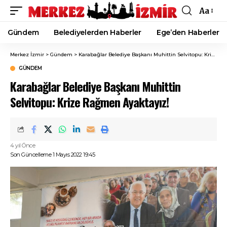
Aa
Font
Resizer
Gündem
Belediyelerden Haberler
Ege’den Haberler
Merkez İzmir
>
Gündem
>
Karabağlar Belediye Başkanı Muhittin Selvitopu: Krize Rağmen Ayaktayız!
GÜNDEM
Karabağlar Belediye Başkanı Muhittin
Selvitopu: Krize Rağmen Ayaktayız!
4 yıl Önce
Son Güncelleme 1 Mayıs 2022 19:45