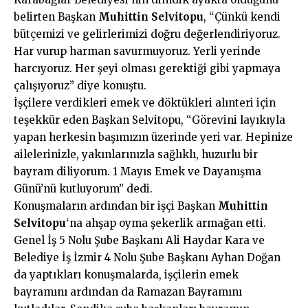
belirten Başkan
Muhittin Selvitopu
, “Çünkü kendi
bütçemizi ve gelirlerimizi doğru değerlendiriyoruz.
Har vurup harman savurmuyoruz. Yerli yerinde
harcıyoruz. Her şeyi olması gerektiği gibi yapmaya
çalışıyoruz” diye konuştu.
İşçilere verdikleri emek ve döktükleri alınteri için
teşekkür eden Başkan Selvitopu, “Görevini layıkıyla
yapan herkesin başımızın üzerinde yeri var. Hepinize
ailelerinizle, yakınlarınızla sağlıklı, huzurlu bir
bayram diliyorum. 1 Mayıs Emek ve Dayanışma
Günü’nü kutluyorum” dedi.
Konuşmaların ardından bir işçi Başkan
Muhittin
Selvitopu
‘na ahşap oyma şekerlik armağan etti.
Genel İş 5 Nolu Şube Başkanı Ali Haydar Kara ve
Belediye
İş İzmir 4 Nolu Şube Başkanı Ayhan Doğan
da yaptıkları konuşmalarda, işçilerin emek
bayramını ardından da Ramazan Bayramını