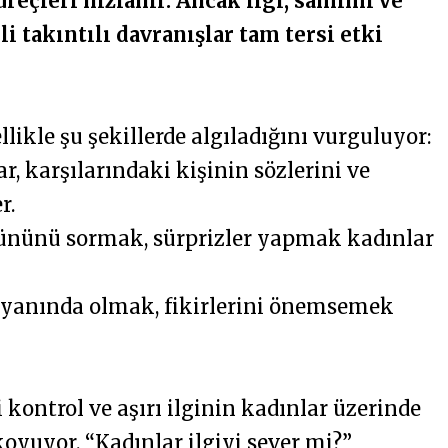
reçleri hızlanır. Ancak ilgi, samimi ve
li takıntılı davranışlar tam tersi etki
llikle şu şekillerde algıladığını vurguluyor:
r, karşılarındaki kişinin sözlerini ve
r.
ününü sormak, sürprizler yapmak kadınlar
 yanında olmak, fikirlerini önemsemek
i kontrol ve aşırı ilginin kadınlar üzerinde
oyuyor. “Kadınlar ilgiyi sever mi?”