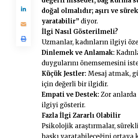
değerli hisseder, bağ kurma sü
doğal olmalıdır; aşırı ve sürek
yaratabilir”
diyor.
İlgi Nasıl Gösterilmeli?
Uzmanlar, kadınların ilgiyi öze
Dinlemek ve Anlamak:
Kadınla
duygularını önemsemesini iste
Küçük Jestler:
Mesaj atmak, g
için değerli bir ilgidir.
Empati ve Destek:
Zor anlarda
ilgiyi gösterir.
Fazla İlgi Zararlı Olabilir
Psikolojik araştırmalar, sürekl
baskı yaratabileceğini ortaya k