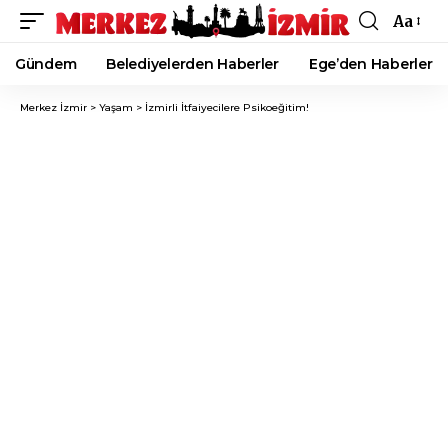
Aa
Font
Resizer
Gündem
Belediyelerden Haberler
Ege’den Haberler
Merkez İzmir
>
Yaşam
>
İzmirli İtfaiyecilere Psikoeğitim!