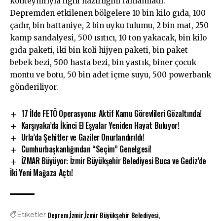
konteynırıyla ilgili hazırlığını tamamladı.
Depremden etkilenen bölgelere 10 bin kilo gıda, 100
çadır, bin battaniye, 2 bin uyku tulumu, 2 bin mat, 250
kamp sandalyesi, 500 ısıtıcı, 10 ton yakacak, bin kilo
gıda paketi, iki bin koli hijyen paketi, bin paket
bebek bezi, 500 hasta bezi, bin yastık, biner çocuk
montu ve botu, 50 bin adet içme suyu, 500 powerbank
gönderiliyor.
17 İlde FETÖ Operasyonu: Aktif Kamu Görevlileri Gözaltında!
Karşıyaka’da İkinci El Eşyalar Yeniden Hayat Buluyor!
Urla’da Şehitler ve Gaziler Onurlandırıldı!
Cumhurbaşkanlığından “Seçim” Genelgesi!
İZMAR Büyüyor: İzmir Büyükşehir Belediyesi Buca ve Gediz’de
İki Yeni Mağaza Açtı!
Deprem
İzmir
İzmir Büyükşehir Belediyesi
Etiketler