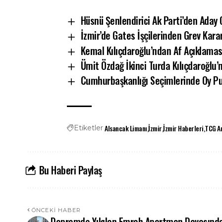
Hüsnü Şenlendirici Ak Parti’den Aday 
İzmir’de Gates İşçilerinden Grev Karar
Kemal Kılıçdaroğlu’ndan Af Açıklamas
Ümit Özdağ İkinci Turda Kılıçdaroğlu
Cumhurbaşkanlığı Seçimlerinde Oy Pus
Alsancak Limanı
İzmir
İzmir Haberleri
TCG A
Etiketler
Bu Haberi Paylaş
ÖNCEKI HABER
Depremde Yıkılan Emrah Apartman Davasınd