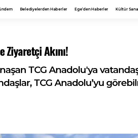
ündem
Belediyelerden Haberler
Ege’den Haberler
Kültür Sana
 Ziyaretçi Akını!
naşan TCG Anadolu'ya vatandaşla
andaşlar, TCG Anadolu’yu görebi