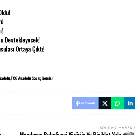
Oldu!
ı!
ı!
’nu Destekleyecek!
ulası Ortaya Çıktı!
nadolu
TCG Anadolu Savaş Gemisi
Facebook
SONRAKI HABER
a
Menderes Belediyesi Yürüyüş Ve Bisiklet Yolu