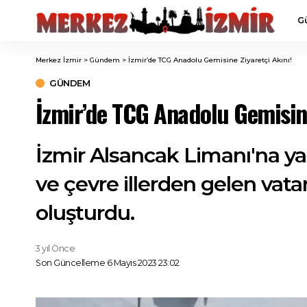
G
Merkez İzmir
>
Gündem
>
İzmir’de TCG Anadolu Gemisine Ziyaretçi Akını!
GÜNDEM
İzmir’de TCG Anadolu Gemisine
İzmir Alsancak Limanı'na ya
ve çevre illerden gelen vat
oluşturdu.
3 yıl Önce
Son Güncelleme 6 Mayıs 2023 23:02