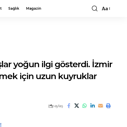
Aa
t
Sağlık
Magazin
Font
Resizer
r yoğun ilgi gösterdi. İzmir
lmek için uzun kuyruklar
paylaş