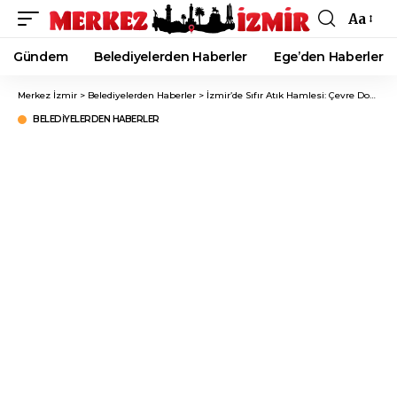
Aa
Font
Resizer
Gündem
Belediyelerden Haberler
Ege’den Haberler
Merkez İzmir
>
Belediyelerden Haberler
>
İzmir’de Sıfır Atık Hamlesi: Çevre Dostu Projeler Dikkat Çekiyor!
BELEDIYELERDEN HABERLER